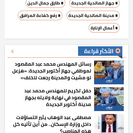
# جهاز الصالحية الجديدة
# طارق جمال الدين
# مدينة الصالحية الجديدة
# رفع كفاءة المرافق
# أعمال الإنارة
الأكثر قراءة
رسائل المهندس محمد عبد المقصود
لموظفي جهاز أكتوبر الجديدة: «هزعل
لو مشيت والمدينة رجعت للخلف»
حفل تكريم للمهندس محمد عبد
المقصود في نهاية ولايته بجهاز
مدينة أكتوبر الجديدة
مصطفى عبد الوهاب يثير التساؤلات
داخل وزارة الإسكان.. من أين تأتيه كل
هذه المناصب؟