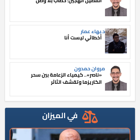
الفصيل الهجين: خطاب بلا وطن
د.بهاء عمار
أخطائي ليست أنا
مروان حمدون
«ناصر».. كيمياء الزعامة بين سحر
الكاريزما وتقشف الثائر
في الميزان