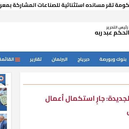
قر مسانده استثنائية للصناعات المشاركة بمعرض د
رئيس التحرير
لحكم عبد ربه
بنوك وبورصة
دبرياج
البرلمان
تقارير
القائمة
ديدة: جارٍ استكمال أعمال