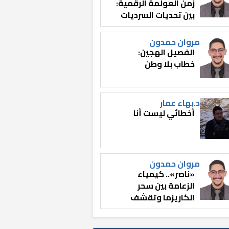
زمن العولمة الرقمية:
بين تحديات السرديات
وصناعة الوعي
مروان حمدون
الفصيل الهجين:
خطاب بلا وطن
د.بهاء عمار
أخطائي ليست أنا
مروان حمدون
«ناصر».. كيمياء
الزعامة بين سحر
الكاريزما وتقشف
الثائر