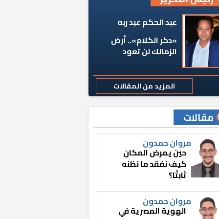
عبد الحكم عبد ربه
«دكر الكلام».. أرض
الزمالك لن تعود
المزيد من المقالات
مقالات
مروان حمدون
حين يمرض المكان
كيف نفقد ما نظنه
ثابتًا؟
مروان حمدون
الهوية المصرية في