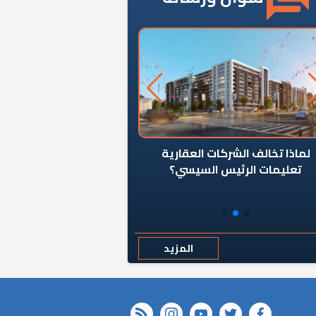
ن يوقف سرطان الأبراج السكنية
«المؤشر» يطرح السؤال ا
المخالفة ياحكومة؟
كان اختيار خريج معهد ال
رمضان وزيرًا للإسكان قرارًا
المزيد
rss feed
instagram
youtube
twitter
FACEBOOK