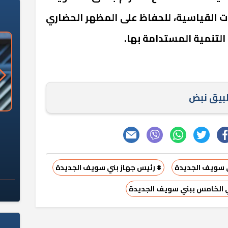
ات القياسية، للحفاظ على المظهر الحضاري
التنمية المستدامة بها.
طبيق نبض
«وزارة الآثار»: العُثور على 10 توابيت
سلامة الغذاء: 285 ألف طن صادرات
 مقبرة "باكي"
غذائية في أسبوع
ي سويف الجديدة
# رئيس جهاز بني سويف الجديدة
 الخامس ببني سويف الجديدة