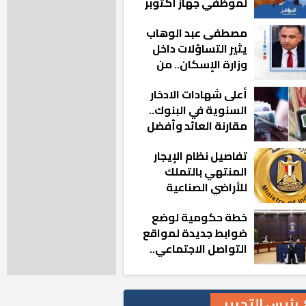
لموظفي جهاز أكتوبر
الجديدة: «هزعل لو
مصطفى عبد الوهاب
مشيت والمدينة
يثير التساؤلات داخل
رجعت للخلف»
وزارة الإسكان.. من
أين تأتيه كل هذه
أعلى شهادات الادخار
المناصب؟
السنوية في البنوك..
مقارنة العائد وأفضل
الخيارات
تفاصيل نظام الإيجار
المنتهي بالتملك
للأراضي الصناعية
خطة حكومية لوضع
ضوابط جديدة لمواقع
التواصل الاجتماعي..
تعرف على التفاصيل
رئيس التحرير