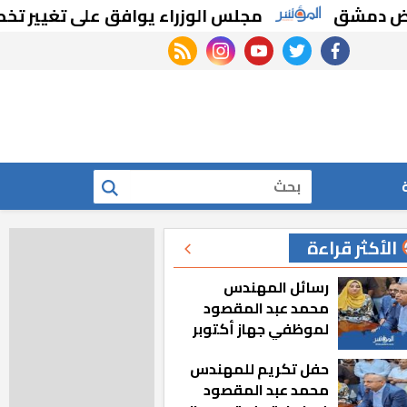
شق
مجلس الوزراء يوافق على تغيير تخصيص ق
rss feed
instagram
youtube
twitter
facebook
بحث
الأكثر قراءة
رسائل المهندس
محمد عبد المقصود
لموظفي جهاز أكتوبر
الجديدة: «هزعل لو
حفل تكريم للمهندس
مشيت والمدينة
محمد عبد المقصود
رجعت للخلف»