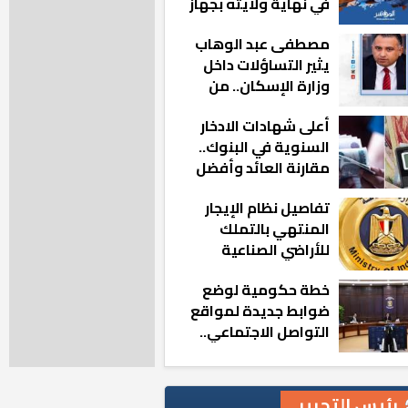
في نهاية ولايته بجهاز
مدينة أكتوبر الجديدة
مصطفى عبد الوهاب
يثير التساؤلات داخل
وزارة الإسكان.. من
أين تأتيه كل هذه
أعلى شهادات الادخار
المناصب؟
السنوية في البنوك..
مقارنة العائد وأفضل
الخيارات
تفاصيل نظام الإيجار
المنتهي بالتملك
للأراضي الصناعية
خطة حكومية لوضع
ضوابط جديدة لمواقع
التواصل الاجتماعي..
تعرف على التفاصيل
رئيس التحرير