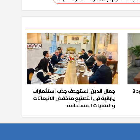
اقتصادية قناة السويس توقّع عقود 3
جمال الدين: نستهدف جذب استثمارات
يابانية في التصنيع منخفض الانبعاثات
والتقنيات المستدامة