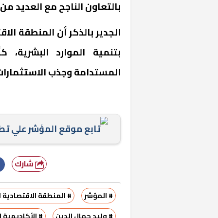
بالتعاون الناجح مع العديد م
الجدير بالذكر أن المنطقة الاق
بتنمية الموارد البشرية، ك
المستدامة وجذب الاستثمارات 
«المؤشر» يطرح 
كان اختيار خري
رمضان وزيرًا للإ
تابع موقع المؤشر علي ت
شارك
# المؤشر
# المنطقة الاقتصادية 
# وليد جمال الدين
# الأكاديمية ا