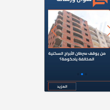
ن يوقف سرطان الأبراج السكنية
«المؤشر» يطرح السؤال ا
المخالفة ياحكومة؟
كان اختيار خريج معهد ال
رمضان وزيرًا للإسكان قرارًا
المزيد