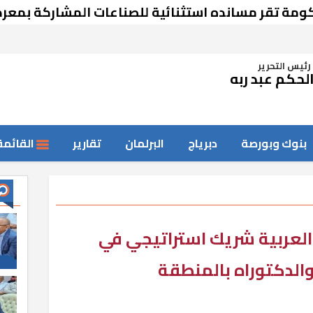
قر مسانده استثنائية للصناعات المشاركة بمعرض دم
رئيس التحرير
لحكم عبد ربه
بنوك وبورصة
دبرياج
البرلمان
تقارير
القائمة
 العربية شريك استراتيجي في
والدكتوراه بالمنطقة