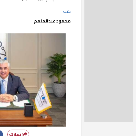
كتب
محمود عبدالمنعم
شارك