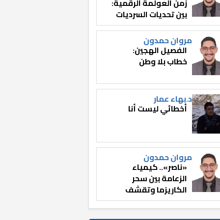
زمن العولمة الرقمية:
بين تحديات السرديات
وصناعة الوعي
مروان حمدون
الفصيل الهجين:
خطاب بلا وطن
د.بهاء عمار
أخطائي ليست أنا
مروان حمدون
«ناصر».. كيمياء
الزعامة بين سحر
الكاريزما وتقشف
الثائر