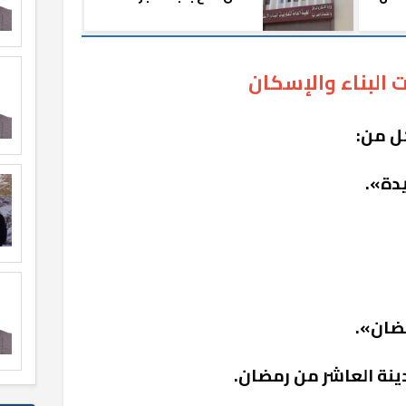
وحدة سكنية
البناء والإسكان
كل من:
دة».
ضان».