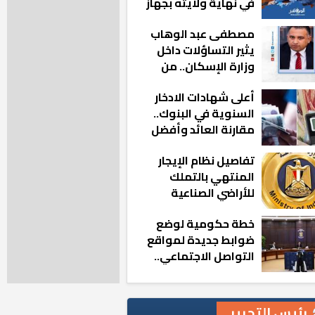
في نهاية ولايته بجهاز
مدينة أكتوبر الجديدة
مصطفى عبد الوهاب
يثير التساؤلات داخل
وزارة الإسكان.. من
أين تأتيه كل هذه
أعلى شهادات الادخار
المناصب؟
السنوية في البنوك..
مقارنة العائد وأفضل
الخيارات
تفاصيل نظام الإيجار
المنتهي بالتملك
للأراضي الصناعية
خطة حكومية لوضع
ضوابط جديدة لمواقع
التواصل الاجتماعي..
تعرف على التفاصيل
رئيس التحرير