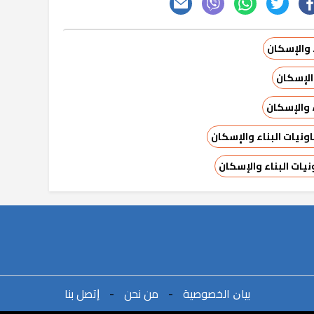
ء والإسكان
الإسكان
 والإسكان
نيات البناء والإسكان
ات البناء والإسكان
ﺑﻴﺎﻥ اﻟﺨﺼﻮﺻﻴﺔ
-
ﻣﻦ ﻧﺤﻦ
-
ﺇﺗﺼﻞ ﺑﻨﺎ