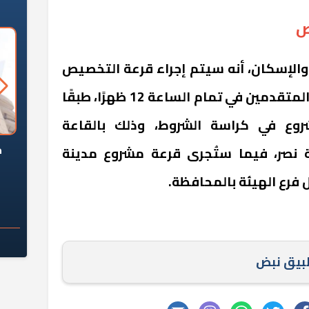
ص
والإسكان، أنه سيتم إجراء قرعة التخصيص
العلنية للوحدات السكنية بين المتقدمين في تمام الساعة 12 ظهرًا، طبقًا
روع في كراسة الشروط، وذلك بالقاعة
السؤال الصعب: هل
لماذا تخالف الشركات العقارية
م
نة نصر، فيما ستُجرى قرعة مشروع مدينة
ج معهد العاشر من
تعليمات الرئيس السيسي؟
فرع الهيئة بالمحافظة.
سكان قرارًا صائبًا؟
طبيق نبض