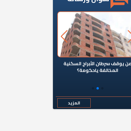
ن يوقف سرطان الأبراج السكنية
«المؤشر» يطرح السؤال ا
المخالفة ياحكومة؟
كان اختيار خريج معهد ال
رمضان وزيرًا للإسكان قرارًا
المزيد