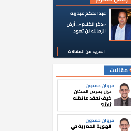
عبد الحكم عبد ربه
«دكر الكلام».. أرض
الزمالك لن تعود
المزيد من المقالات
مقالات
مروان حمدون
حين يمرض المكان
كيف نفقد ما نظنه
ثابتًا؟
مروان حمدون
الهوية المصرية في