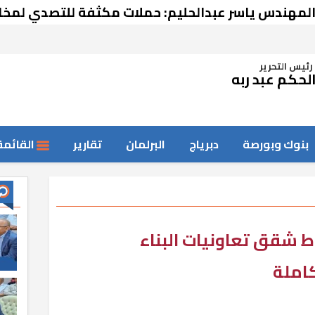
 ياسر عبدالحليم: حملات مكثفة للتصدي لمخالفات الب
رئيس التحرير
لحكم عبد ربه
بنوك وبورصة
دبرياج
البرلمان
تقارير
القائمة
 شقق تعاونيات البناء
كاملة