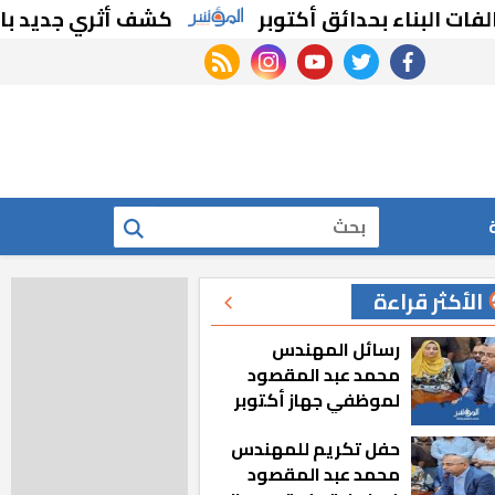
ناء بحدائق أكتوبر
كشف أثري جديد بالدقهلية
rss feed
instagram
youtube
twitter
facebook
بحث
الأكثر قراءة
رسائل المهندس
محمد عبد المقصود
لموظفي جهاز أكتوبر
الجديدة: «هزعل لو
حفل تكريم للمهندس
مشيت والمدينة
محمد عبد المقصود
رجعت للخلف»