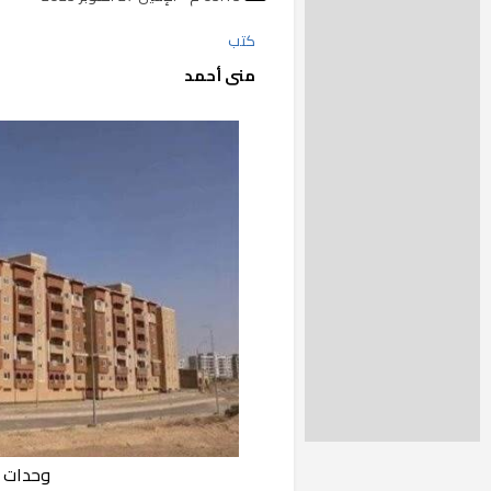
كتب
منى أحمد
وحدات ت