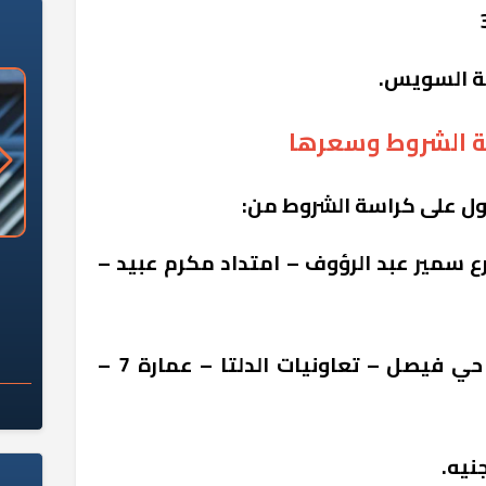
ة السويس.
ة الشروط وسعرها
ول على كراسة الشروط من:
ر الرئيسي للهيئة: 3 شارع سمير عبد الرؤوف – امتداد مكرم عبيد –
«وزارة الآثار»: العُثور على 10 توابيت
سلامة الغذاء: 285 ألف طن صادرات
 مقبرة "باكي"
غذائية في أسبوع
- الهيئة بمحافظة السويس: حي فيصل – تعاونيات الدلتا – عمارة 7 –