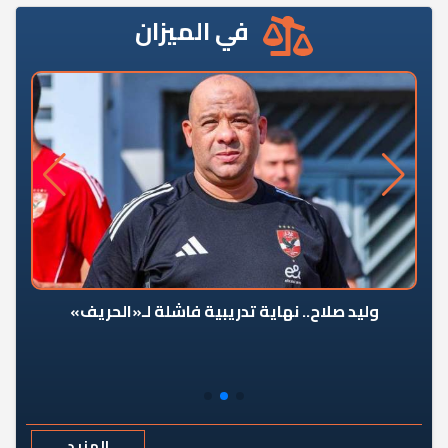
في الميزان
وليد صلاح.. نهاية تدريبية فاشلة لـ«الحريف»
المزيد