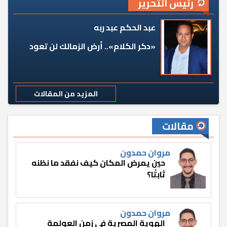
رئيس التحرير
عبد الحكم عبد ربه
«دكر الكلام».. أرض الزمالك لن تعود
المزيد من المقالات
مقالات
مروان حمدون
حين يمرض المكان كيف نفقد ما نظنه
ثابتًا؟
مروان حمدون
الهوية المصرية في زمن العولمة