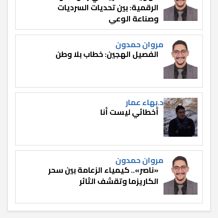
الرقمية: بين تحديات السرديات
وصناعة الوعي
مروان حمدون
الفصيل الهجين: خطاب بلا وطن
د.بهاء عمار
أخطائي ليست أنا
مروان حمدون
«ناصر».. كيمياء الزعامة بين سحر
الكاريزما وتقشف الثائر