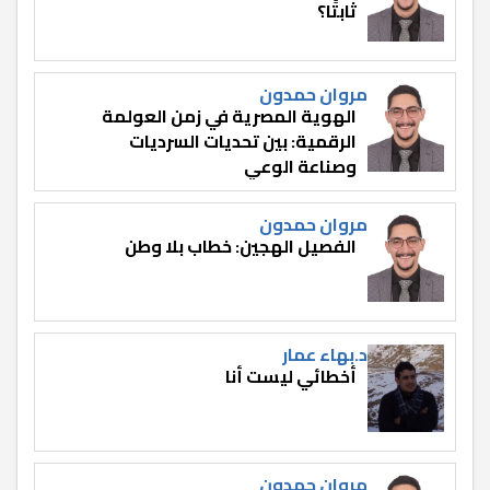
ثابتًا؟
مروان حمدون
الهوية المصرية في زمن العولمة
الرقمية: بين تحديات السرديات
وصناعة الوعي
مروان حمدون
الفصيل الهجين: خطاب بلا وطن
د.بهاء عمار
أخطائي ليست أنا
مروان حمدون