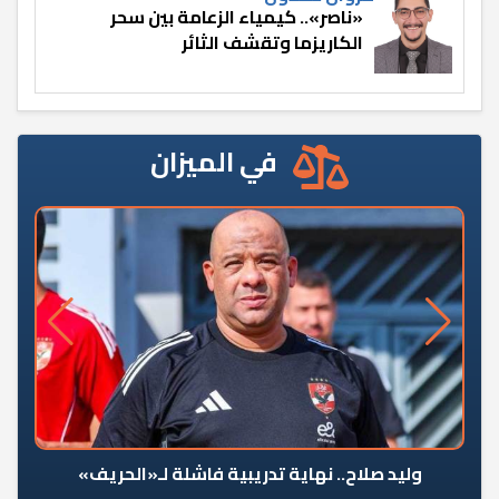
«ناصر».. كيمياء الزعامة بين سحر
الكاريزما وتقشف الثائر
في الميزان
وليد صلاح.. نهاية تدريبية فاشلة لـ«الحريف»