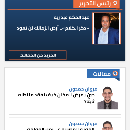
رئيس التحرير
عبد الحكم عبد ربه
«دكر الكلام».. أرض الزمالك لن تعود
المزيد من المقالات
مقالات
مروان حمدون
حين يمرض المكان كيف نفقد ما نظنه
ثابتًا؟
مروان حمدون
الهوية المصرية في زمن العولمة