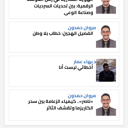
الرقمية: بين تحديات السرديات
وصناعة الوعي
مروان حمدون
الفصيل الهجين: خطاب بلا وطن
د.بهاء عمار
أخطائي ليست أنا
مروان حمدون
«ناصر».. كيمياء الزعامة بين سحر
الكاريزما وتقشف الثائر