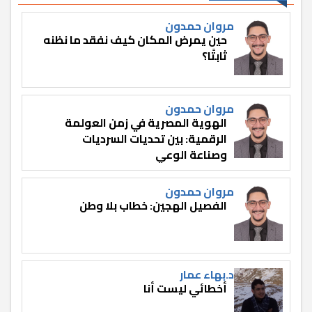
مروان حمدون
حين يمرض المكان كيف نفقد ما نظنه
ثابتًا؟
مروان حمدون
الهوية المصرية في زمن العولمة
الرقمية: بين تحديات السرديات
وصناعة الوعي
مروان حمدون
الفصيل الهجين: خطاب بلا وطن
د.بهاء عمار
أخطائي ليست أنا