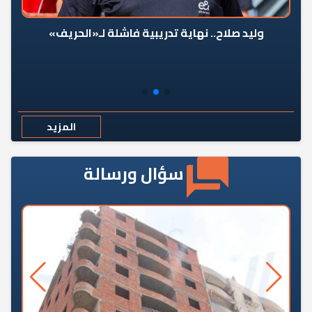
وليد صلاح.. نهاية تدريبية فاشلة لـ«الحريف»
المزيد
سؤال ورسالة