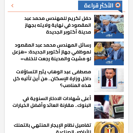
الأكثر قراءة
حفل تكريم للمهندس محمد عبد
المقصود في نهاية ولايته بجهاز
مدينة أكتوبر الجديدة
رسائل المهندس محمد عبد المقصود
لموظفي جهاز أكتوبر الجديدة: «هزعل
لو مشيت والمدينة رجعت للخلف»
مصطفى عبد الوهاب يثير التساؤلات
داخل وزارة الإسكان.. من أين تأتيه كل
هذه المناصب؟
أعلى شهادات الادخار السنوية في
البنوك.. مقارنة العائد وأفضل الخيارات
تفاصيل نظام الإيجار المنتهي بالتملك
للأراضي الصناعية