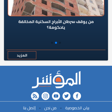
من يوقف سرطان الأبراج السكنية المخالفة
«ال
ياحكومة؟
مع
المزيد
rss feed
instagram
youtube
twitter
FACEBOOK
r
ﺑﻴﺎﻥ اﻟﺨﺼﻮﺻﻴﺔ
-
ﻣﻦ ﻧﺤﻦ
-
ﺇﺗﺼﻞ ﺑﻨﺎ