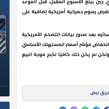
جين بينغ الأسبوع المقبل، قبل الموعد
 لفرض رسوم جمركية أمريكية إضافية على
ره بعد صدور بيانات التضخم الأمريكية
انخفاض مؤشر أسعار المستهلك الأساسي
لكن لم يكن ذلك كافيًا لكبح موجة البيع
«وزارة الآثار»: العُثور على 10 توابيت
سلامة الغذاء: 285 ألف طن صادرات
 مقبرة "باكي"
غذائية في أسبوع
طبيق نبض