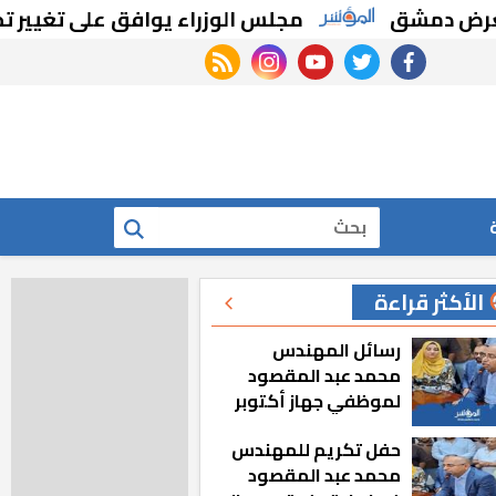
مشق
مجلس الوزراء يوافق على تغيير تخصيص 
rss feed
instagram
youtube
twitter
facebook
بحث
الأكثر قراءة
رسائل المهندس
محمد عبد المقصود
لموظفي جهاز أكتوبر
الجديدة: «هزعل لو
حفل تكريم للمهندس
مشيت والمدينة
محمد عبد المقصود
رجعت للخلف»