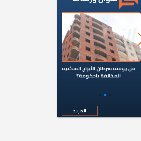
ن يوقف سرطان الأبراج السكنية
«المؤشر» يطرح السؤال ا
المخالفة ياحكومة؟
كان اختيار خريج معهد ال
رمضان وزيرًا للإسكان قرارًا
المزيد