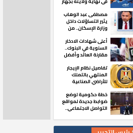
في نهاية ولايته بجهاز
مدينة أكتوبر الجديدة
مصطفى عبد الوهاب
يثير التساؤلات داخل
وزارة الإسكان.. من
أين تأتيه كل هذه
أعلى شهادات الادخار
المناصب؟
السنوية في البنوك..
مقارنة العائد وأفضل
الخيارات
تفاصيل نظام الإيجار
المنتهي بالتملك
للأراضي الصناعية
خطة حكومية لوضع
ضوابط جديدة لمواقع
التواصل الاجتماعي..
تعرف على التفاصيل
رئيس التحرير