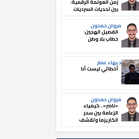
زمن العولمة الرقمية:
بين تحديات السرديات
وصناعة الوعي
مروان حمدون
الفصيل الهجين:
خطاب بلا وطن
د.بهاء عمار
أخطائي ليست أنا
مروان حمدون
«ناصر».. كيمياء
الزعامة بين سحر
الكاريزما وتقشف
الثائر