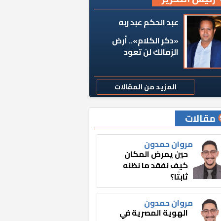
عبد الحكم عبد ربه
«دكر الكلام».. أرض
الزمالك لن تعود
المزيد من المقالات
مقالات
مروان حمدون
حين يمرض المكان
كيف نفقد ما نظنه
ثابتًا؟
مروان حمدون
الهوية المصرية في