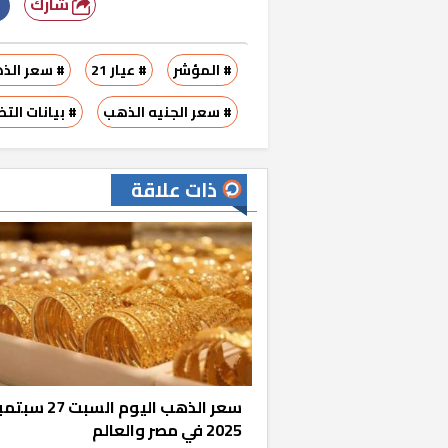
شارك
# المؤشر
# عيار 21
# سعر الذ
# سعر الجنيه الذهب
# بيانات الت
ذات علاقة
«المؤشر» يطرح 
كان اختيار خري
رمضان وزيرًا للإ
سعر الذهب اليوم السبت 27 سب
2025 في مصر والعالم