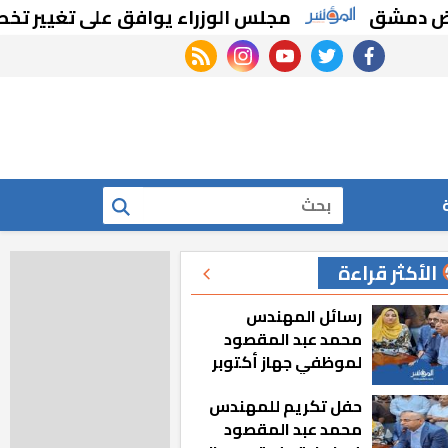
ق
مجلس الوزراء يوافق على تغيير تخصيص قط
rss feed
instagram
youtube
twitter
facebook
بحث
الأكثر قراءة
رسائل المهندس
محمد عبد المقصود
لموظفي جهاز أكتوبر
الجديدة: «هزعل لو
حفل تكريم للمهندس
مشيت والمدينة
محمد عبد المقصود
رجعت للخلف»