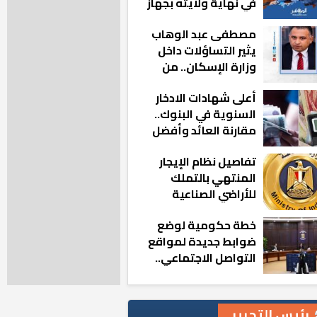
في نهاية ولايته بجهاز
مدينة أكتوبر الجديدة
مصطفى عبد الوهاب
يثير التساؤلات داخل
وزارة الإسكان.. من
أين تأتيه كل هذه
أعلى شهادات الادخار
المناصب؟
السنوية في البنوك..
مقارنة العائد وأفضل
الخيارات
تفاصيل نظام الإيجار
المنتهي بالتملك
للأراضي الصناعية
خطة حكومية لوضع
ضوابط جديدة لمواقع
التواصل الاجتماعي..
تعرف على التفاصيل
رئيس التحرير