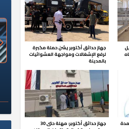
ل
جهاز حدائق أكتوبر يشن حملة مكبرة
اه
لرفع الإشغالات ومواجهة العشوائيات
بالمدينة
«وزارة الآثار»: العُثور على 10 توابيت
سلامة الغذاء: 285 ألف طن صادرات
 مقبرة "باكي"
غذائية في أسبوع
لمدة
جهاز حدائق أكتوبر: مهلة حتى 30