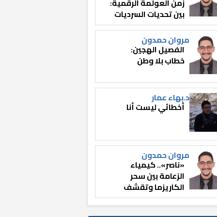
زمن العولمة الرقمية:
بين تحديات السرديات
وصناعة الوعي
مروان حمدون
الفصيل الهجين:
خطاب بلا وطن
د.بهاء عمار
أخطائي ليست أنا
مروان حمدون
«ناصر».. كيمياء
الزعامة بين سحر
الكاريزما وتقشف
الثائر