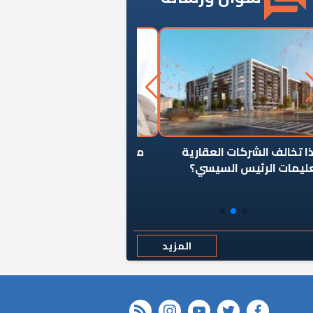
ن يوقف سرطان الأبراج السكنية
«المؤشر» يطرح السؤال ا
المخالفة ياحكومة؟
كان اختيار خريج معهد ال
رمضان وزيرًا للإسكان قرارًا
المزيد
rss feed
instagram
youtube
twitter
FACEBOOK