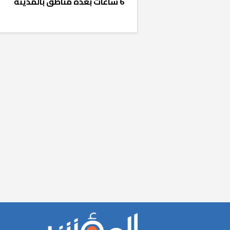
6 ساعات بعدة مناطق بالمدينة
«المؤشر» يطرح 
كان اختيار خري
رمضان وزيرًا للإ