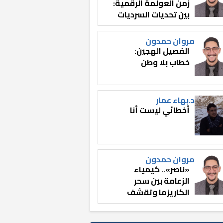
زمن العولمة الرقمية:
بين تحديات السرديات
وصناعة الوعي
مروان حمدون
الفصيل الهجين:
خطاب بلا وطن
د.بهاء عمار
أخطائي ليست أنا
مروان حمدون
«ناصر».. كيمياء
الزعامة بين سحر
الكاريزما وتقشف
الثائر