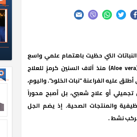
وفيرا (Aloe vera) من النباتات التي حظيت باهتمام علمي واسع
كما إستخدم نبات الألوفيرا (Aloe vera) منذ آلاف السنين كرمزٍ للعلاج
طلق عليه الفراعنة “نبات الخلود”. واليوم،
 تجميلي أو علاج شعبي، بل أصبح محوراً
وظيفية والمنتجات الصحية. إذ يضم الجل