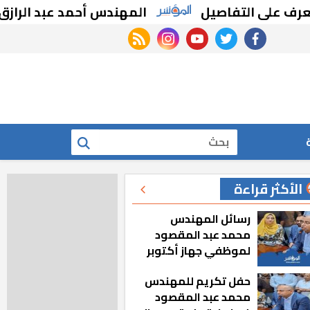
التفاصيل
المهندس أحمد عبد الرازق: حملات م
rss feed
instagram
youtube
twitter
facebook
بحث
الأكثر قراءة
رسائل المهندس
محمد عبد المقصود
لموظفي جهاز أكتوبر
الجديدة: «هزعل لو
حفل تكريم للمهندس
مشيت والمدينة
محمد عبد المقصود
رجعت للخلف»