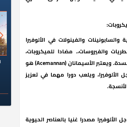
ة والسابونينات والفينولات في الألوفيرا
طريات والفيروسات،. مضادا للميكروبات،
السؤال الصعب: هل
لماذا تخالف الشركات العقارية
م
ومضادة للأورام، ومضادة للأكسدة. ويعتبر الأسيمانان (Acemannan) هو
ج معهد العاشر من
تعليمات الرئيس السيسي؟
 الألوفيرا، ويلعب دورا مهما في تعزيز
سكان قرارًا صائبًا؟
الأنسجة.
 الألوفيرا مصدرا غنيا بالعناصر الحيوية