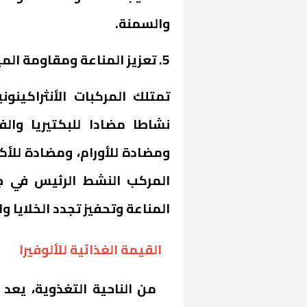
والسمنة.
5. تعزيز المناعة ومقاومة الميكروبات:
تمتلك المركبات الأنثراكينوني
نشاطا مضادا للبكتيريا والف
«المؤشر» يطرح 
كان اختيار خري
المركب النشط الرئيس في جل
رمضان وزيرًا للإ
المناعة وتحفيز تجدد الخلايا و
القيمة الغذائية للألوفيرا
من الناحية التغذوية، يعد جل