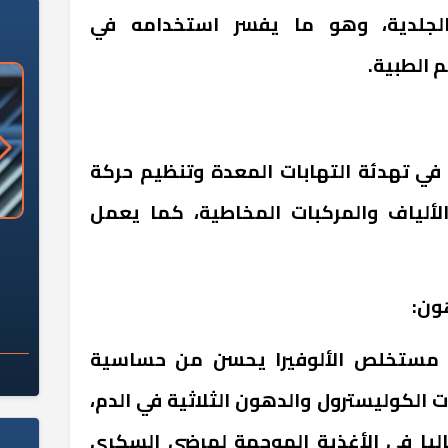
الجلدية، وهو ما يفسر استخدامه في
 الطبية.
 في تهدئة التهابات المعدة وتنظيم حركة
ألياف والمركبات المخاطية، كما يعمل
«وزارة الآثار»: العُثور على 10 توابيت
سلامة الغذاء: 285 ألف طن صادرات
 مقبرة "باكي"
غذائية في أسبوع
 مستخلص الألوفيرا يحسن من حساسية
الكوليسترول والدهون الثلاثية في الدم،
اليا في الأغذية الموجهة لمرضى السكري