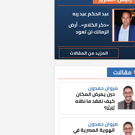
عبد الحكم عبد ربه
«دكر الكلام».. أرض
الزمالك لن تعود
المزيد من المقالات
مقالات
مروان حمدون
حين يمرض المكان
كيف نفقد ما نظنه
ثابتًا؟
مروان حمدون
الهوية المصرية في