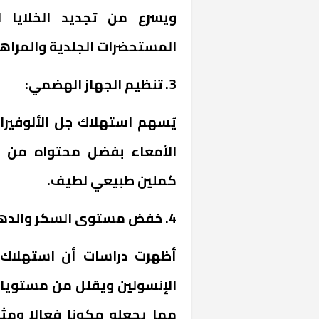
ويسرع من تجديد الخلايا 
المستحضرات الجلدية والمراهم
3. تنظيم الجهاز الهضمي:
يُسهم استهلاك جل الألوفيرا
الأمعاء بفضل محتواه من ال
كملين طبيعي لطيف.
خشبية بفناء
4. خفض مستوى السكر والدهون:
أظهرت دراسات أن استهلاك
الإنسولين ويقلل من مستويات 
مما يجعله مكونا فعالا ومث