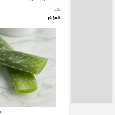
كتب
المؤشر
ج