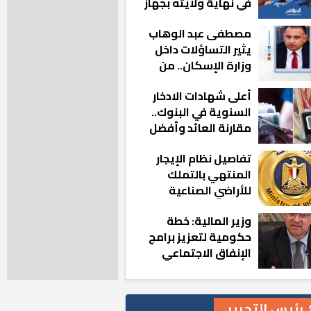
في نهاية ولايته بجهاز
مدينة أكتوبر الجديدة
مصطفى عبد الوهاب
يثير التساؤلات داخل
وزارة الإسكان.. من
أين تأتيه كل هذه
أعلى شهادات الادخار
المناصب؟
السنوية في البنوك..
مقارنة العائد وأفضل
الخيارات
تفاصيل نظام الإيجار
المنتهي بالتملك
للأراضي الصناعية
وزير المالية: خطة
حكومية لتعزيز برامج
الإنفاق الاجتماعي
بالمحافظات
رئيس التحرير