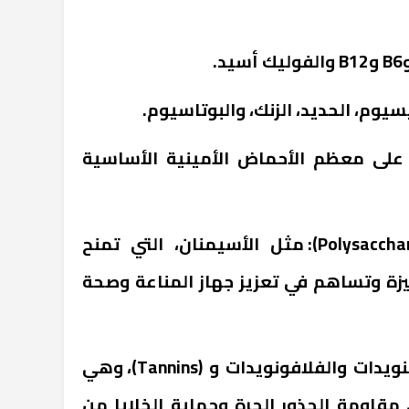
يوم، الحديد، الزنك، والبوتاسيوم.
 على معظم الأحماض الأمينية الأساسية
● السكريات الحيوية (Polysaccharides): مثل الأسيمنان، التي تمنح
ميزة وتساهم في تعزيز جهاز المناعة وصحة
● كذلك يحتوى على الكاروتينويدات والفلافونويدات و (Tannins)، وهي
مقاومة الجذور الحرة وحماية الخلايا من