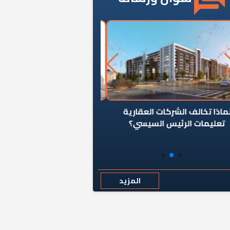
ن يوقف سرطان الأبراج السكنية
«المؤشر» يطرح السؤال ا
المخالفة ياحكومة؟
كان اختيار خريج معهد ال
رمضان وزيرًا للإسكان قرارًا
المزيد