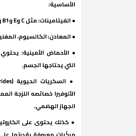
الأساسية:
● الفيتامينات: مثل C وE وB1 وB6 وB12 والفوليك أسيد.
● المعادن: الكالسيوم، المغنيس
● الأحماض الأمينية: يحتوي
التي يحتاجها الجسم.
الألوفيرا خصائصه اللزجة الم
الجهاز الهضمي.
مركّبات معروفة بقدرتها على 