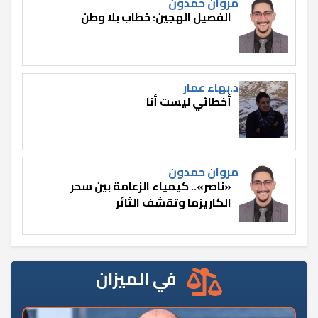
مروان حمدون
الفصيل الهجين: خطاب بلا وطن
د.بهاء عمار
أخطائي ليست أنا
مروان حمدون
«ناصر».. كيمياء الزعامة بين سحر
الكاريزما وتقشف الثائر
في الميزان