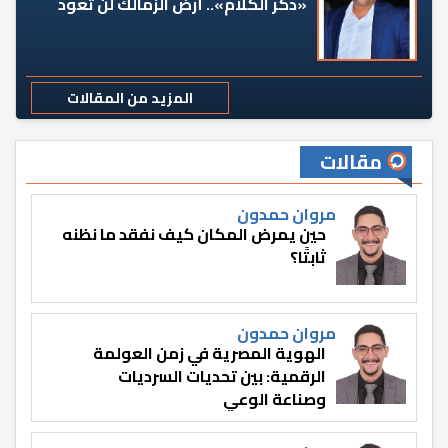
«دكر الكلام».. أرض الزمالك لن تعود
المزيد من المقالات
مقالات
مروان حمدون
حين يمرض المكان كيف نفقد ما نظنه
ثابتًا؟
مروان حمدون
الهوية المصرية في زمن العولمة
الرقمية: بين تحديات السرديات
وصناعة الوعي