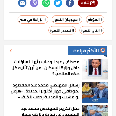
شارك
# المؤشر
# مهرجان التمور
# الزراعة في مصر
# انتاج التمور
# تصدير التمور
الأكثر قراءة
مصطفى عبد الوهاب يثير التساؤلات
داخل وزارة الإسكان.. من أين تأتيه كل
هذه المناصب؟
رسائل المهندس محمد عبد المقصود
لموظفي جهاز أكتوبر الجديدة: «هزعل
لو مشيت والمدينة رجعت للخلف»
حفل تكريم للمهندس محمد عبد
المقصود في نهاية ولايته بجهاز