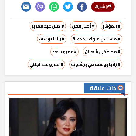
شارك
# المؤشر
# أخبار الفن
# دلال عبد العزيز
# مسلسل ملوك الجدعنة
# رانيا يوسف
# مصطفى شعبان
# عمرو سعد
# رانيا يوسف في برشلونة
# عمرو عبد لجللي
ذات علاقة