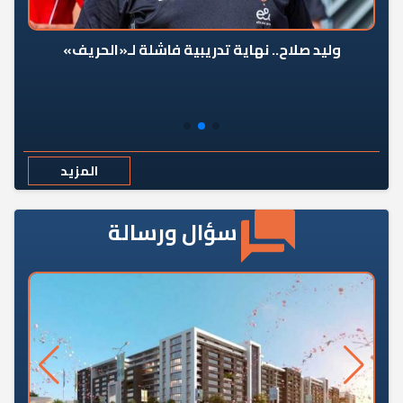
وليد صلاح.. نهاية تدريبية فاشلة لـ«الحريف»
المزيد
سؤال ورسالة