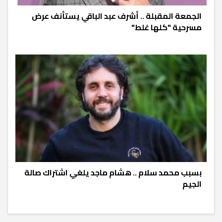
الجمعة المقبلة .. أشرف عبد الباقي يستأنف عرض
مسرحية "كلها غلط"
بسبب محمد سلام .. هشام ماجد يلغي اشتراك صالة
الجيم