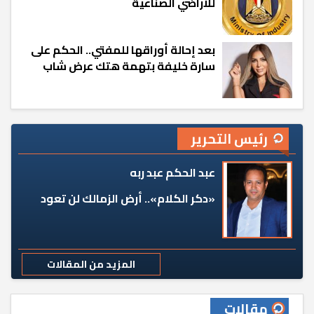
للأراضي الصناعية
بعد إحالة أوراقها للمفتي.. الحكم على
سارة خليفة بتهمة هتك عرض شاب
رئيس التحرير
عبد الحكم عبد ربه
«دكر الكلام».. أرض الزمالك لن تعود
المزيد من المقالات
مقالات