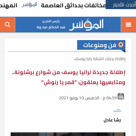
أحدث الأخبار
 للمخالفات بحدائق العاصمة
المهندس بسام فض
رئيس التحرير
عبد الحكم عبد ربه
فن ومنوعات
إطلالة بيضاء للفنانة رانيا يوسف
إطلالة جديدة لرانيا يوسف من شوارع برشلونة..
ومتابعيها يعلقون: "قمر يا رنوش"
04:59 م - الخميس 10 يونيو 2021
كتب
رشا عادل