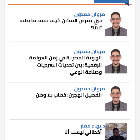
مروان حمدون
حين يمرض المكان كيف نفقد ما نظنه
ثابتًا؟
مروان حمدون
الهوية المصرية في زمن العولمة
الرقمية: بين تحديات السرديات
وصناعة الوعي
مروان حمدون
الفصيل الهجين: خطاب بلا وطن
د.بهاء عمار
أخطائي ليست أنا