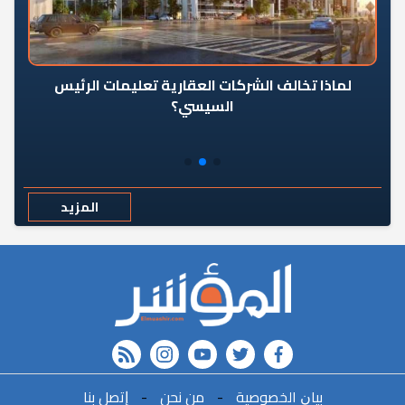
رٍ
لماذا تخالف الشركات العقارية تعليمات الرئيس
السيسي؟
المزيد
rss feed
instagram
youtube
twitter
FACEBOOK
ﺑﻴﺎﻥ اﻟﺨﺼﻮﺻﻴﺔ
-
ﻣﻦ ﻧﺤﻦ
-
ﺇﺗﺼﻞ ﺑﻨﺎ