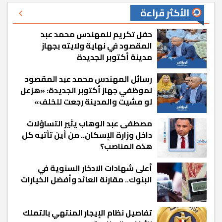
الأكثر قراءة
حفل تكريم للمهندس محمد عبد
المقصود في نهاية ولايته بجهاز
مدينة أكتوبر الجديدة
رسائل المهندس محمد عبد المقصود
لموظفي جهاز أكتوبر الجديدة: «هزعل
لو مشيت والمدينة رجعت للخلف»
مصطفى عبد الوهاب يثير التساؤلات
داخل وزارة الإسكان.. من أين تأتيه كل
هذه المناصب؟
أعلى شهادات الادخار السنوية في
البنوك.. مقارنة العائد وأفضل الخيارات
تفاصيل نظام الإيجار المنتهي بالتملك