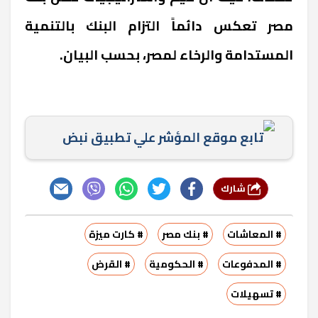
مصر تعكس دائماً التزام البنك بالتنمية
المستدامة والرخاء لمصر، بحسب البيان.
تابع موقع المؤشر علي تطبيق نبض
شارك
# المعاشات
# بنك مصر
# كارت ميزة
# المدفوعات
# الحكومية
# القرض
# تسهيلات