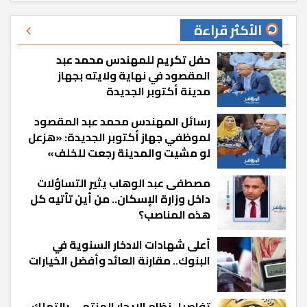
الأكثر قراءة
حفل تكريم للمهندس محمد عبد
المقصود في نهاية ولايته بجهاز
مدينة أكتوبر الجديدة
رسائل المهندس محمد عبد المقصود
لموظفي جهاز أكتوبر الجديدة: «هزعل
لو مشيت والمدينة رجعت للخلف»
مصطفى عبد الوهاب يثير التساؤلات
داخل وزارة الإسكان.. من أين تأتيه كل
هذه المناصب؟
أعلى شهادات الادخار السنوية في
البنوك.. مقارنة العائد وأفضل الخيارات
تفاصيل نظام الإيجار المنتهي بالتملك