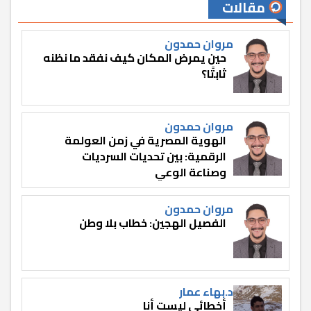
مقالات
مروان حمدون
حين يمرض المكان كيف نفقد ما نظنه
ثابتًا؟
مروان حمدون
الهوية المصرية في زمن العولمة
الرقمية: بين تحديات السرديات
وصناعة الوعي
مروان حمدون
الفصيل الهجين: خطاب بلا وطن
د.بهاء عمار
أخطائي ليست أنا