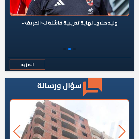
وليد صلاح.. نهاية تدريبية فاشلة لـ«الحريف»
المزيد
سؤال ورسالة