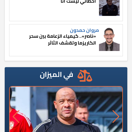
أخطائي ليست أنا
مروان حمدون
«ناصر».. كيمياء الزعامة بين سحر
الكاريزما وتقشف الثائر
في الميزان