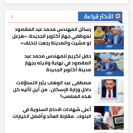
الأكثر قراءة
رسائل المهندس محمد عبد المقصود
لموظفي جهاز أكتوبر الجديدة: «هزعل
لو مشيت والمدينة رجعت للخلف»
حفل تكريم للمهندس محمد عبد
المقصود في نهاية ولايته بجهاز
مدينة أكتوبر الجديدة
مصطفى عبد الوهاب يثير التساؤلات
داخل وزارة الإسكان.. من أين تأتيه كل
هذه المناصب؟
أعلى شهادات الادخار السنوية في
البنوك.. مقارنة العائد وأفضل الخيارات