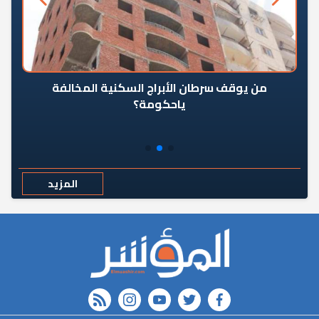
من يوقف سرطان الأبراج السكنية المخالفة
«ال
ياحكومة؟
مع
المزيد
rss feed
instagram
youtube
twitter
FACEBOOK