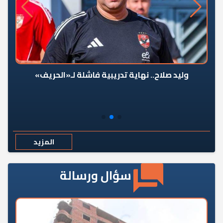
وليد صلاح.. نهاية تدريبية فاشلة لـ«الحريف»
المزيد
سؤال ورسالة