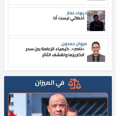
د.بهاء عمار
أخطائي ليست أنا
مروان حمدون
«ناصر».. كيمياء الزعامة بين سحر
الكاريزما وتقشف الثائر
في الميزان