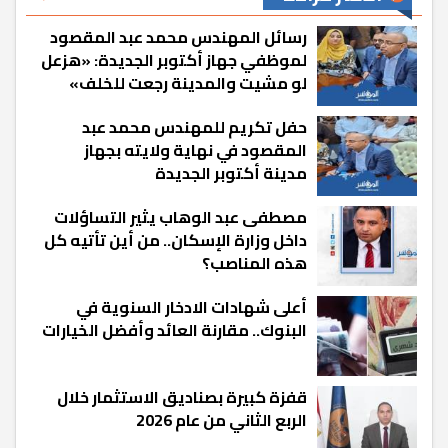
رسائل المهندس محمد عبد المقصود
لموظفي جهاز أكتوبر الجديدة: «هزعل
لو مشيت والمدينة رجعت للخلف»
حفل تكريم للمهندس محمد عبد
المقصود في نهاية ولايته بجهاز
مدينة أكتوبر الجديدة
مصطفى عبد الوهاب يثير التساؤلات
داخل وزارة الإسكان.. من أين تأتيه كل
هذه المناصب؟
أعلى شهادات الادخار السنوية في
البنوك.. مقارنة العائد وأفضل الخيارات
قفزة كبيرة بصناديق الاستثمار خلال
الربع الثاني من عام 2026