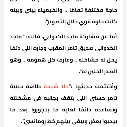
حاجة مختلفة تمامًا .. والكيمياء بيني وبينه
كانت حلوة قوي خلال التصوير”.
أما عن مشاركة ماجد الكدواني، قالت :” ماجد
الكدواني صديق تامر المقرب وجاره اللي دئمًا
يحل له مشاكله .. وعارف كل همومه .. وهو
الصدر الحنين له”.
وأختتمت حديثها :”
حلا شيحة
طالعة حبيبة
تامر حسني اللي بتقف بجانبه في مشكلته
وتساعده دائمًا لغاية ما يتجوزوا بعد ما
بيحبوا بعض ويبقى بينهم خط رومانسي”.