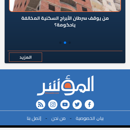
من يوقف سرطان الأبراج السكنية المخالفة
«ال
ياحكومة؟
مع
المزيد
rss feed
instagram
youtube
twitter
FACEBOOK
r
ﺑﻴﺎﻥ اﻟﺨﺼﻮﺻﻴﺔ
-
ﻣﻦ ﻧﺤﻦ
-
ﺇﺗﺼﻞ ﺑﻨﺎ