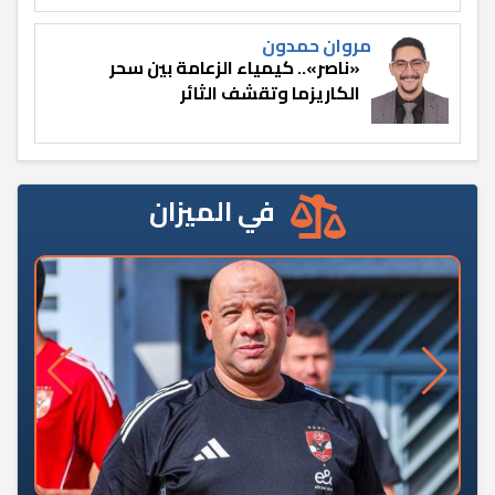
مروان حمدون
«ناصر».. كيمياء الزعامة بين سحر
الكاريزما وتقشف الثائر
في الميزان