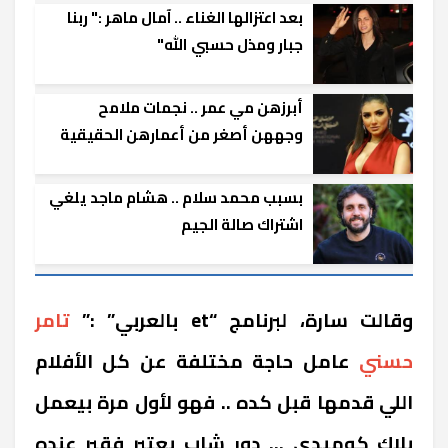
بعد اعتزالها الغناء .. آمال ماهر :" ربنا
جبار ومذل حسبي الله"
أبرزهن مي عمر .. نجمات ملامح
وجههن أصغر من أعمارهن الحقيقية
بسبب محمد سلام .. هشام ماجد يلغي
اشتراك صالة الجيم
وقالت سارة، لبرنامج “et بالعربي” :”
تامر
حسني
عامل حاجة مختلفة عن كل الأفلام
اللي قدمها قبل كده .. فهو لأول مرة بيعمل
بلاك كوميدي … دور شاب يعتبر فقير عنده