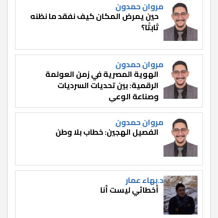
مروان حمدون
حين يمرض المكان كيف نفقد ما نظنه
ثابتًا؟
مروان حمدون
الهوية المصرية في زمن العولمة
الرقمية: بين تحديات السرديات
وصناعة الوعي
مروان حمدون
الفصيل الهجين: خطاب بلا وطن
د.بهاء عمار
أخطائي ليست أنا