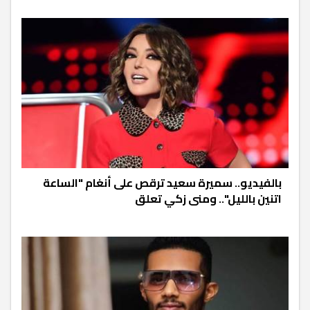
بالفيديو.. سميرة سعيد ترقص على أنغام "الساعة
اتنين بالليل".. ومنى زكي تعلق