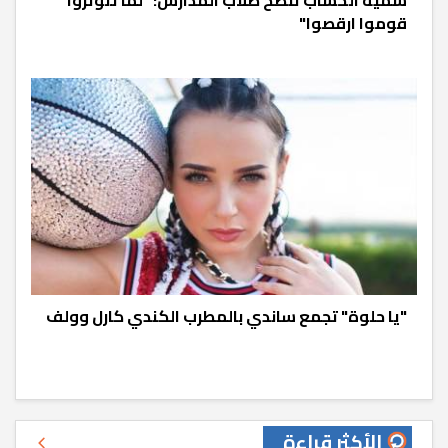
سمية الخشاب تنصح طلاب المدارس: "لما تتوتروا
قوموا ارقصوا"
"يا حلوة" تجمع ساندي بالمطرب الكندي كارل وولف
الأكثر قراءة