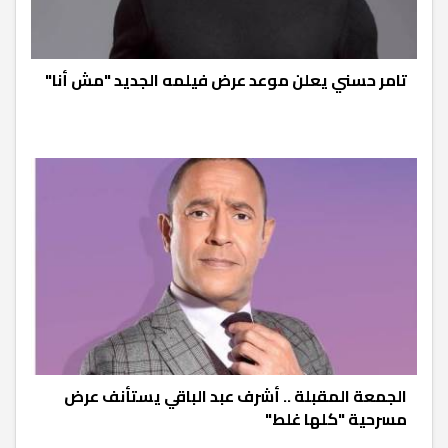
تامر حسني يعلن موعد عرض فيلمه الجديد "مش أنا"
الجمعة المقبلة .. أشرف عبد الباقي يستأنف عرض
مسرحية "كلها غلط"