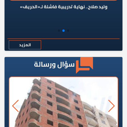
وليد صلاح.. نهاية تدريبية فاشلة لـ«الحريف»
المزيد
سؤال ورسالة