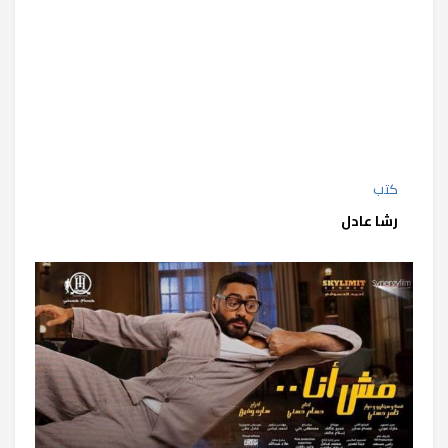
كتب
رشا عادل