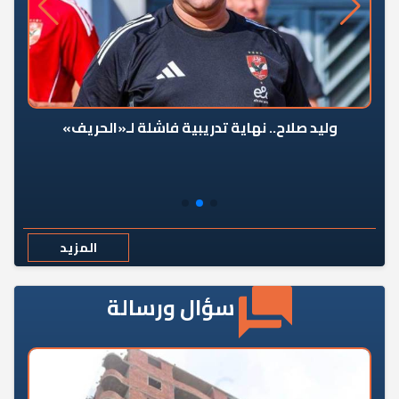
وليد صلاح.. نهاية تدريبية فاشلة لـ«الحريف»
المزيد
سؤال ورسالة