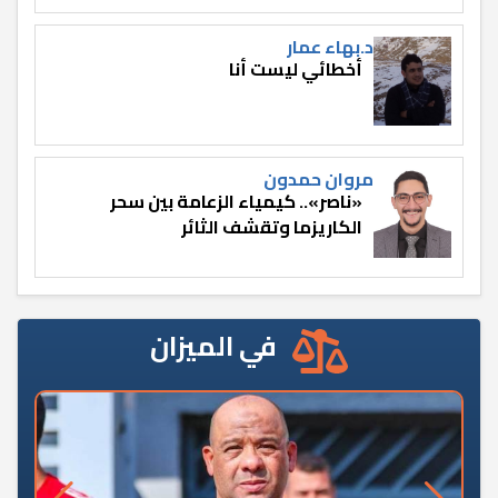
د.بهاء عمار
أخطائي ليست أنا
مروان حمدون
«ناصر».. كيمياء الزعامة بين سحر
الكاريزما وتقشف الثائر
في الميزان