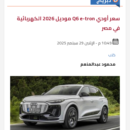
دبرياج
سعر أودي Q6 e-tron موديل 2026 الكهربائية
في مصر
10:49 م - الإثنين 29 سبتمبر 2025
كتب
محمود عبدالمنعم