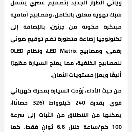
ويأتي الطراز الجديد بتصميم عصري يشمل
شبك تهوية مغلق بالكامل، ومصابيح أمامية
مبتكرة مكونة من جزئين، بالإضافة إلى
تكنولوجيا إضاءة متطورة تضم توقيع ضوئي
رقمي، ومصابيح LED Matrix، ونظام OLED
للمصابيح الخلفية، مما يمنح السيارة مظهرًا
أنيقًا ويعزز مستويات الأمان.
من حيث الأداء، زُوِّدت السيارة بمحرك كهربائي
قوي بقدرة 240 كيلوواط (326 حصانًا)،
يمكنها من الانطلاق من الثبات إلى سرعة
100 كم/ساعة خلال 6.6 ثوانٍ فقط. كما