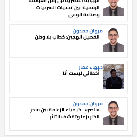
الهوية المصرية في زمن العولمة
الرقمية: بين تحديات السرديات
وصناعة الوعي
مروان حمدون
الفصيل الهجين: خطاب بلا وطن
د.بهاء عمار
أخطائي ليست أنا
مروان حمدون
«ناصر».. كيمياء الزعامة بين سحر
الكاريزما وتقشف الثائر