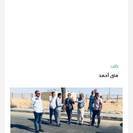
كتب
منى أحمد