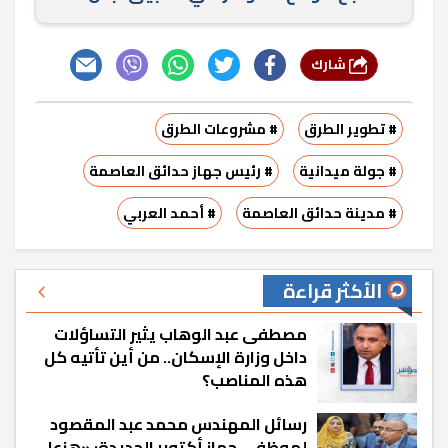
شارك
# تطوير الطرق
# مشروعات الطرق
# جولة ميدانية
# رئيس جهاز حدائق العاصمة
# مدينة حدائق العاصمة
# أحمد العربي
الأكثر قراءة
مصطفى عبد الوهاب يثير التساؤلات
داخل وزارة الإسكان.. من أين تأتيه كل
هذه المناصب؟
رسائل المهندس محمد عبد المقصود
لموظفي جهاز أكتوبر الجديدة: «هزعل