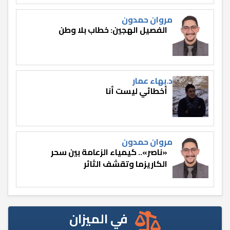
مروان حمدون
الفصيل الهجين: خطاب بلا وطن
د.بهاء عمار
أخطائي ليست أنا
مروان حمدون
«ناصر».. كيمياء الزعامة بين سحر
الكاريزما وتقشف الثائر
في الميزان