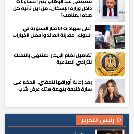
مصطفى عبد الوهاب يثير التساؤلات
داخل وزارة الإسكان.. من أين تأتيه كل
هذه المناصب؟
أعلى شهادات الادخار السنوية في
البنوك.. مقارنة العائد وأفضل الخيارات
تفاصيل نظام الإيجار المنتهي بالتملك
للأراضي الصناعية
بعد إحالة أوراقها للمفتي.. الحكم على
سارة خليفة بتهمة هتك عرض شاب
رئيس التحرير