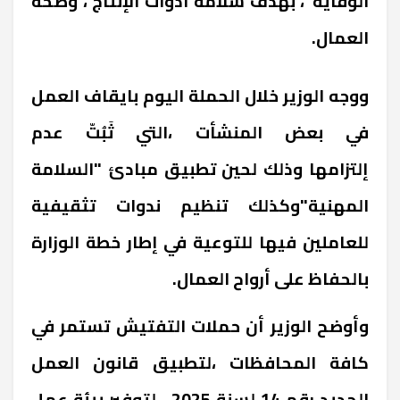
الوقاية"، بهدف سلامة أدوات الإنتاج ، وصحة
العمال.
ووجه الوزير خلال الحملة اليوم بايقاف العمل
في بعض المنشأت ،التي ثَبُتّ عدم
إلتزامها وذلك لحين تطبيق مبادئ "السلامة
المهنية"وكذلك تنظيم ندوات تثقيفية
للعاملين فيها للتوعية في إطار خطة الوزارة
بالحفاظ على أرواح العمال.
وأوضح الوزير أن حملات التفتيش تستمر في
كافة المحافظات ،لتطبيق قانون العمل
الجديد رقم 14 لسنة 2025 ، لتوفير بيئة عمل