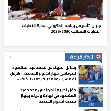
جبران: تأسيس برنامج إلكتروني لإدارة انتخابات
النقابات العمالية 2026/2030
الأكثر قراءة
رسائل المهندس محمد عبد المقصود
لموظفي جهاز أكتوبر الجديدة: «هزعل
لو مشيت والمدينة رجعت للخلف»
حفل تكريم للمهندس محمد عبد
المقصود في نهاية ولايته بجهاز
مدينة أكتوبر الجديدة