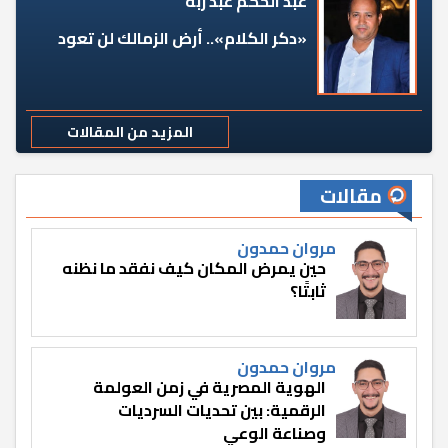
عبد الحكم عبد ربه
«دكر الكلام».. أرض الزمالك لن تعود
المزيد من المقالات
مقالات
مروان حمدون
حين يمرض المكان كيف نفقد ما نظنه
ثابتًا؟
مروان حمدون
الهوية المصرية في زمن العولمة
الرقمية: بين تحديات السرديات
وصناعة الوعي