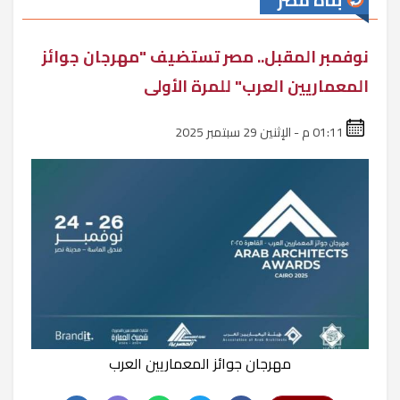
بناة مصر
نوفمبر المقبل.. مصر تستضيف "مهرجان جوائز
المعماريين العرب" للمرة الأولى
01:11 م - الإثنين 29 سبتمبر 2025
مهرجان جوائز المعماريين العرب