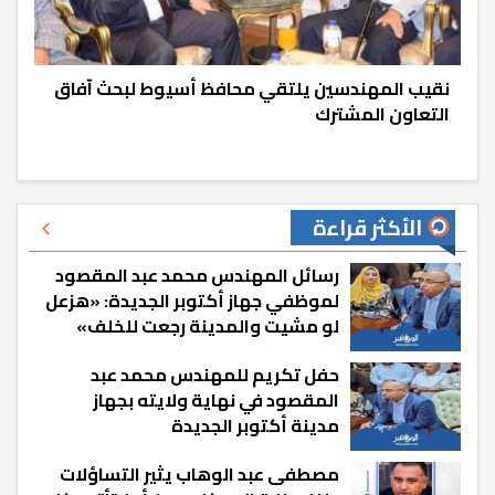
نقيب المهندسين يلتقي محافظ أسيوط لبحث آفاق
التعاون المشترك
الأكثر قراءة
رسائل المهندس محمد عبد المقصود
لموظفي جهاز أكتوبر الجديدة: «هزعل
لو مشيت والمدينة رجعت للخلف»
حفل تكريم للمهندس محمد عبد
المقصود في نهاية ولايته بجهاز
مدينة أكتوبر الجديدة
مصطفى عبد الوهاب يثير التساؤلات