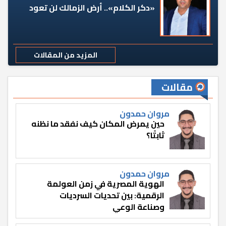
«دكر الكلام».. أرض الزمالك لن تعود
المزيد من المقالات
مقالات
مروان حمدون
حين يمرض المكان كيف نفقد ما نظنه
ثابتًا؟
مروان حمدون
الهوية المصرية في زمن العولمة
الرقمية: بين تحديات السرديات
وصناعة الوعي