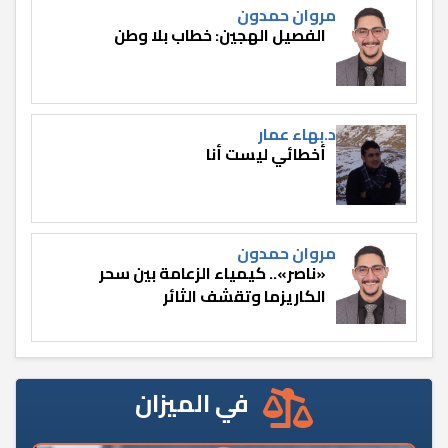
مروان حمدون
الفصيل الهجين: خطاب بلا وطن
د.بهاء عمار
أخطائي ليست أنا
مروان حمدون
«ناصر».. كيمياء الزعامة بين سحر
الكاريزما وتقشف الثائر
في الميزان