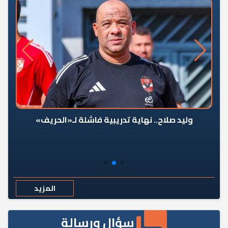
وليد صلاح.. نهاية تدريبية فاشلة لـ«الحريف»
المزيد
سؤال ورسالة