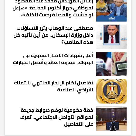
رسائل المهندس محمد عبد المقصود
لموظفي جهاز أكتوبر الجديدة: «هزعل
لو مشيت والمدينة رجعت للخلف»
مصطفى عبد الوهاب يثير التساؤلات
داخل وزارة الإسكان.. من أين تأتيه كل
هذه المناصب؟
أعلى شهادات الادخار السنوية في
البنوك.. مقارنة العائد وأفضل الخيارات
تفاصيل نظام الإيجار المنتهي بالتملك
للأراضي الصناعية
خطة حكومية لوضع ضوابط جديدة
لمواقع التواصل الاجتماعي.. تعرف
على التفاصيل