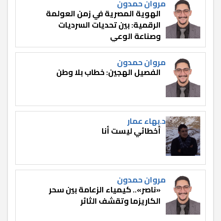
مروان حمدون
الهوية المصرية في زمن العولمة
الرقمية: بين تحديات السرديات
وصناعة الوعي
مروان حمدون
الفصيل الهجين: خطاب بلا وطن
د.بهاء عمار
أخطائي ليست أنا
مروان حمدون
«ناصر».. كيمياء الزعامة بين سحر
الكاريزما وتقشف الثائر