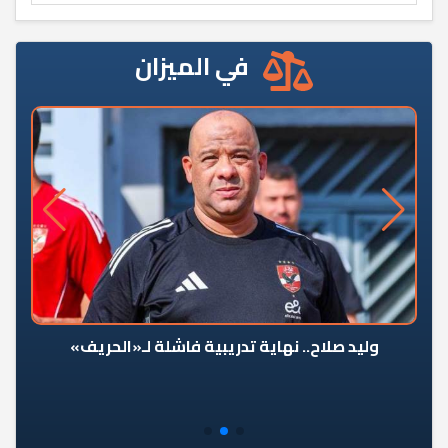
في الميزان
وليد صلاح.. نهاية تدريبية فاشلة لـ«الحريف»