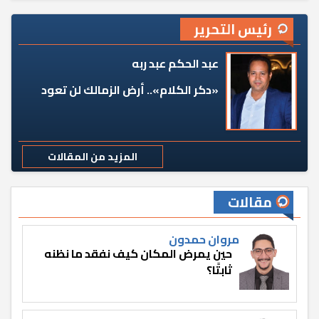
رئيس التحرير
عبد الحكم عبد ربه
«دكر الكلام».. أرض الزمالك لن تعود
المزيد من المقالات
مقالات
مروان حمدون
حين يمرض المكان كيف نفقد ما نظنه
ثابتًا؟