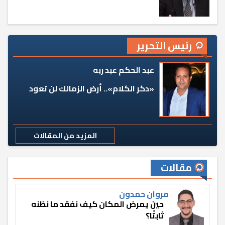
رئيس التحرير
عبد الحكم عبد ربه
«دكر الكلام».. أرض الزمالك لن تعود
المزيد من المقالات
مقالات
مروان حمدون
حين يمرض المكان كيف نفقد ما نظنه
ثابتًا؟