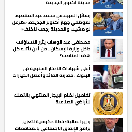
مدينة أكتوبر الجديدة
رسائل المهندس محمد عبد المقصود
لموظفي جهاز أكتوبر الجديدة: «هزعل
لو مشيت والمدينة رجعت للخلف»
مصطفى عبد الوهاب يثير التساؤلات
داخل وزارة الإسكان.. من أين تأتيه كل
هذه المناصب؟
أعلى شهادات الادخار السنوية في
البنوك.. مقارنة العائد وأفضل الخيارات
تفاصيل نظام الإيجار المنتهي بالتملك
للأراضي الصناعية
وزير المالية: خطة حكومية لتعزيز
برامج الإنفاق الاجتماعي بالمحافظات