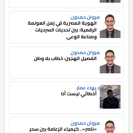
مروان حمدون
الهوية المصرية في زمن العولمة
الرقمية: بين تحديات السرديات
وصناعة الوعي
مروان حمدون
الفصيل الهجين: خطاب بلا وطن
د.بهاء عمار
أخطائي ليست أنا
مروان حمدون
«ناصر».. كيمياء الزعامة بين سحر