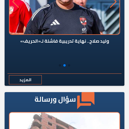
وليد صلاح.. نهاية تدريبية فاشلة لـ«الحريف»
المزيد
سؤال ورسالة