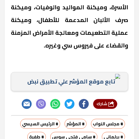
الأسرة، وميكنة المواليد والوفيات، وميكنة
صرف الألبان المدعمة للأطفال، وميكنة
عملية التطعيمات ومعالجة الأمراض المزمنة
والقضاء على فيروس سي وغيره.
تابع موقع المؤشر علي تطبيق نبض
شارك
# مجلس النواب
# المؤشر
# الرئيس السيسي
# برلماني
# سامي فتحي سوس
# طفرة