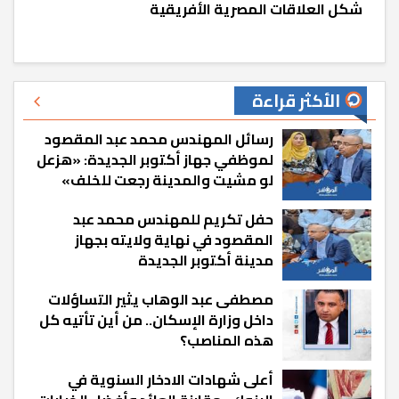
شكل العلاقات المصرية الأفريقية
الأكثر قراءة
رسائل المهندس محمد عبد المقصود
لموظفي جهاز أكتوبر الجديدة: «هزعل
لو مشيت والمدينة رجعت للخلف»
حفل تكريم للمهندس محمد عبد
المقصود في نهاية ولايته بجهاز
مدينة أكتوبر الجديدة
مصطفى عبد الوهاب يثير التساؤلات
داخل وزارة الإسكان.. من أين تأتيه كل
هذه المناصب؟
أعلى شهادات الادخار السنوية في