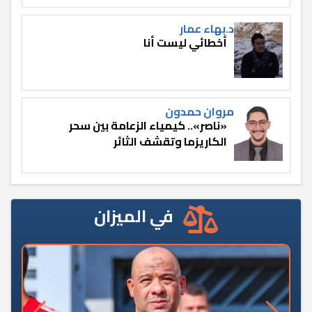
د.بهاء عمار
أخطائي ليست أنا
مروان حمدون
«ناصر».. كيمياء الزعامة بين سحر
الكاريزما وتقشف الثائر
في الميزان