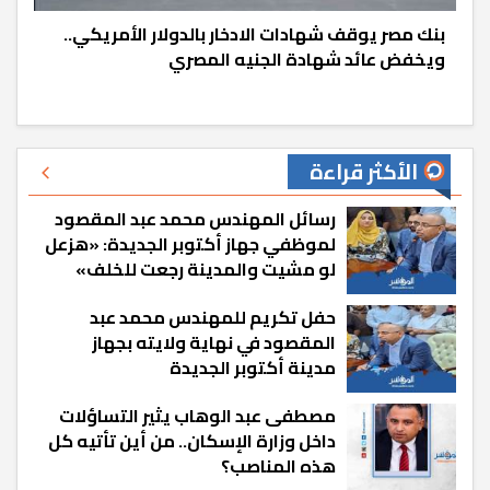
بنك مصر يوقف شهادات الادخار بالدولار الأمريكي..
ويخفض عائد شهادة الجنيه المصري
الأكثر قراءة
رسائل المهندس محمد عبد المقصود
لموظفي جهاز أكتوبر الجديدة: «هزعل
لو مشيت والمدينة رجعت للخلف»
حفل تكريم للمهندس محمد عبد
المقصود في نهاية ولايته بجهاز
مدينة أكتوبر الجديدة
مصطفى عبد الوهاب يثير التساؤلات
داخل وزارة الإسكان.. من أين تأتيه كل
هذه المناصب؟