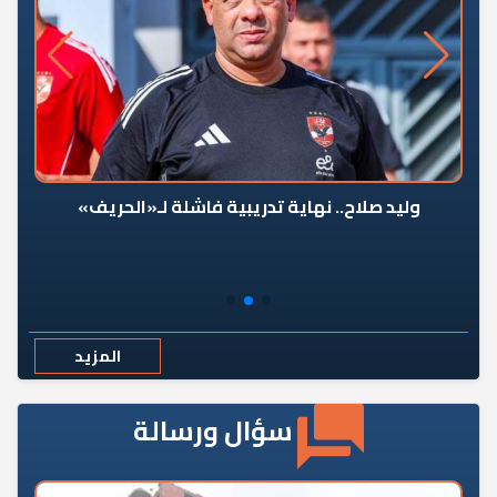
وليد صلاح.. نهاية تدريبية فاشلة لـ«الحريف»
المزيد
سؤال ورسالة