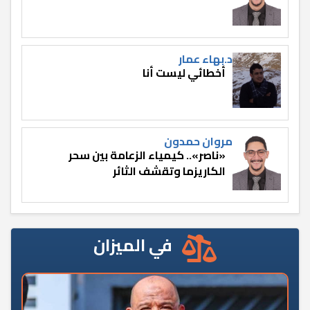
د.بهاء عمار
أخطائي ليست أنا
مروان حمدون
«ناصر».. كيمياء الزعامة بين سحر
الكاريزما وتقشف الثائر
في الميزان