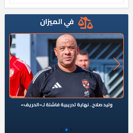
في الميزان
وليد صلاح.. نهاية تدريبية فاشلة لـ«الحريف»