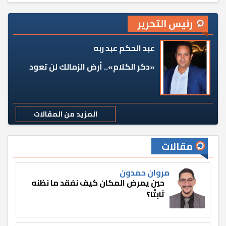
رئيس التحرير
عبد الحكم عبد ربه
«دكر الكلام».. أرض الزمالك لن تعود
المزيد من المقالات
مقالات
مروان حمدون
حين يمرض المكان كيف نفقد ما نظنه
ثابتًا؟