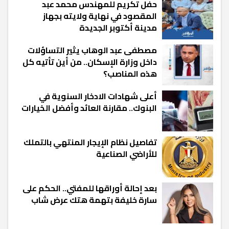
حفل تكريم للمهندس محمد عبد
المقصود في نهاية ولايته بجهاز
مدينة أكتوبر الجديدة
مصطفى عبد الوهاب يثير التساؤلات
داخل وزارة الإسكان.. من أين تأتيه كل
هذه المناصب؟
أعلى شهادات الادخار السنوية في
البنوك.. مقارنة العائد وأفضل الخيارات
تفاصيل نظام الإيجار المنتهي بالتملك
للأراضي الصناعية
بعد إحالة أوراقها للمفتي.. الحكم على
سارة خليفة بتهمة هتك عرض شاب