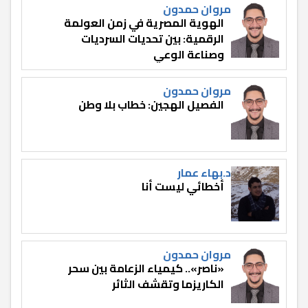
مروان حمدون
الهوية المصرية في زمن العولمة
الرقمية: بين تحديات السرديات
وصناعة الوعي
مروان حمدون
الفصيل الهجين: خطاب بلا وطن
د.بهاء عمار
أخطائي ليست أنا
مروان حمدون
«ناصر».. كيمياء الزعامة بين سحر
الكاريزما وتقشف الثائر