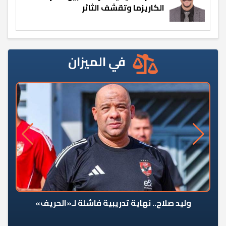
الكاريزما وتقشف الثائر
في الميزان
وليد صلاح.. نهاية تدريبية فاشلة لـ«الحريف»