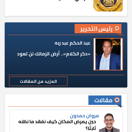
رئيس التحرير
عبد الحكم عبد ربه
«دكر الكلام».. أرض الزمالك لن تعود
المزيد من المقالات
مقالات
مروان حمدون
حين يمرض المكان كيف نفقد ما نظنه
ثابتًا؟