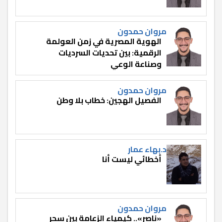
مروان حمدون
الهوية المصرية في زمن العولمة
الرقمية: بين تحديات السرديات
وصناعة الوعي
مروان حمدون
الفصيل الهجين: خطاب بلا وطن
د.بهاء عمار
أخطائي ليست أنا
مروان حمدون
«ناصر».. كيمياء الزعامة بين سحر