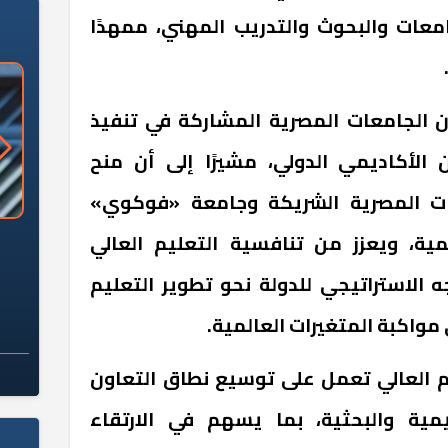
ات والبحوث والتدريب المهني، ممهدًا
ن الجامعات المصرية المشاركة في تنفيذ
 الأكاديمي الدولي، مشيرًا إلى أن منح
ت المصرية الشريكة وجامعة «فوكوي»
ة، ويعزز من تنافسية التعليم العالي
«وزارة الآثار»: العُثور على 10 توابيت
سلامة الغذاء: 285 ألف طن صادرات
 مقبرة "باكي"
غذائية في أسبوع
 الاستراتيجي للدولة نحو تطوير التعليم
 مواكبة المتغيرات العالمية.
يم العالي تعمل على توسيع نطاق التعاون
يمية والبحثية، بما يسهم في الارتقاء