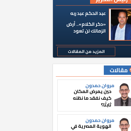
عبد الحكم عبد ربه
«دكر الكلام».. أرض
الزمالك لن تعود
المزيد من المقالات
مقالات
مروان حمدون
حين يمرض المكان
كيف نفقد ما نظنه
ثابتًا؟
مروان حمدون
الهوية المصرية في