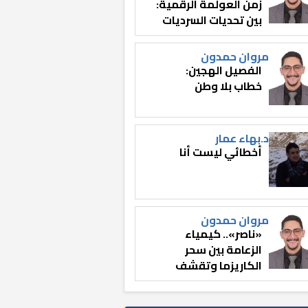
زمن العولمة الرقمية:
بين تحديات السرديات
وصناعة الوعي
مروان حمدون
الفصيل الهجين:
خطاب بلا وطن
د.بهاء عمار
أخطائي ليست أنا
مروان حمدون
«ناصر».. كيمياء
الزعامة بين سحر
الكاريزما وتقشف
الثائر