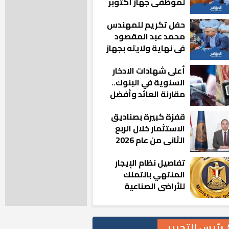
لموظفي جهاز أكتوبر
الجديدة: «هزعل لو
حفل تكريم للمهندس
مشيت والمدينة
محمد عبد المقصود
رجعت للخلف»
في نهاية ولايته بجهاز
مدينة أكتوبر الجديدة
أعلى شهادات الادخار
السنوية في البنوك..
مقارنة العائد وأفضل
الخيارات
قفزة كبيرة بصناديق
الاستثمار خلال الربع
الثاني من عام 2026
تفاصيل نظام الإيجار
المنتهي بالتملك
للأراضي الصناعية
رئيس التحرير