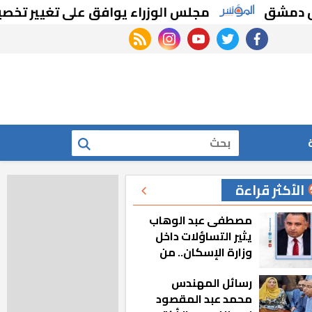
مجلس الوزراء يوافق على تغيير تخصيص قطع 
rss feed
instagram
youtube
twitter
facebook
بحث
الأكثر قراءة
مصطفى عبد الوهاب
يثير التساؤلات داخل
وزارة الإسكان.. من
أين تأتيه كل هذه
رسائل المهندس
المناصب؟
محمد عبد المقصود