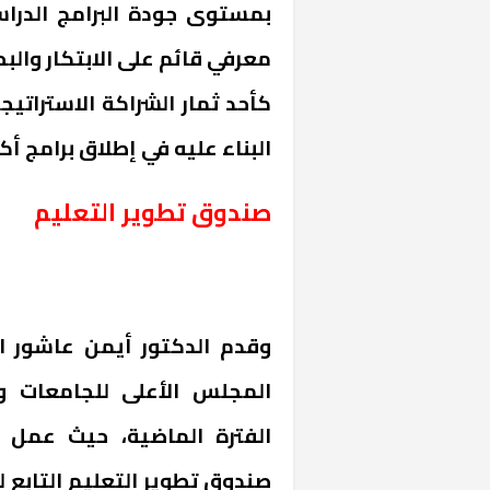
بمستوى جودة البرامج الدرا
معرفي قائم على الابتكار والبح
كأحد ثمار الشراكة الاستراتيج
البناء عليه في إطلاق برامج 
صندوق تطوير التعليم
«المؤشر» يطرح 
كان اختيار خري
رمضان وزيرًا للإ
وقدم الدكتور أيمن عاشور ال
المجلس الأعلى للجامعات وق
الفترة الماضية، حيث عمل ا
صندوق تطوير التعليم التابع ل