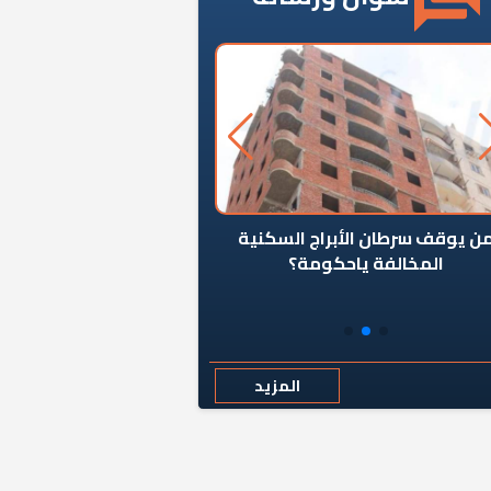
ن يوقف سرطان الأبراج السكنية
«المؤشر» يطرح السؤال ا
المخالفة ياحكومة؟
كان اختيار خريج معهد ال
رمضان وزيرًا للإسكان قرارًا
المزيد