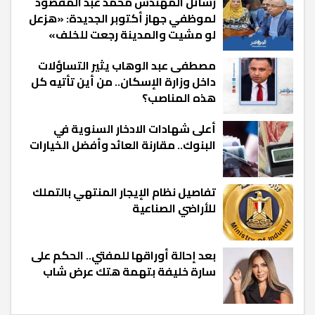
رسائل المهندس محمد عبد المقصود
لموظفي جهاز أكتوبر الجديدة: «هزعل
لو مشيت والمدينة رجعت للخلف»
مصطفى عبد الوهاب يثير التساؤلات
داخل وزارة الإسكان.. من أين تأتيه كل
هذه المناصب؟
أعلى شهادات الادخار السنوية في
البنوك.. مقارنة العائد وأفضل الخيارات
تفاصيل نظام الإيجار المنتهي بالتملك
للأراضي الصناعية
بعد إحالة أوراقها للمفتي.. الحكم على
سارة خليفة بتهمة هتك عرض شاب