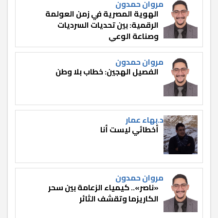
مروان حمدون
الهوية المصرية في زمن العولمة
الرقمية: بين تحديات السرديات
وصناعة الوعي
مروان حمدون
الفصيل الهجين: خطاب بلا وطن
د.بهاء عمار
أخطائي ليست أنا
مروان حمدون
«ناصر».. كيمياء الزعامة بين سحر
الكاريزما وتقشف الثائر