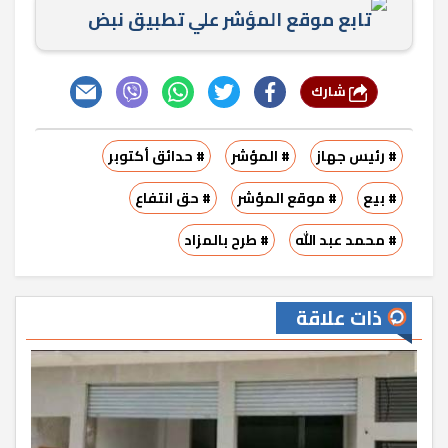
تابع موقع المؤشر علي تطبيق نبض
شارك
# رئيس جهاز
# المؤشر
# حدائق أكتوبر
# بيع
# موقع المؤشر
# حق انتفاع
# محمد عبد الله
# طرح بالمزاد
ذات علاقة