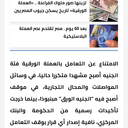
تزينها صور ملوك الفراعنة .. «العملة
الورقية» تاريخ يسكن جيوب المصريين
بعد 60 يوم.. مصر تقتحم عصر العملة
البلاستيكية
الامتناع عن التعامل بالعملة الورقية فئة
الجنيه أصبح مشهدا متكررا حاليا، في وسائل
المواصلات والمحال التجارية، في موقف
أصبح فيه “الجنيه الورق” مبنبوذا، بينما خرجت
تأكيدات رسمية من الحكومة والبنك
المركزي، نافية إصدار أي قرار بوقف التعامل