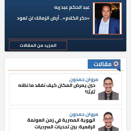
عبد الحكم عبد ربه
«دكر الكلام».. أرض الزمالك لن تعود
المزيد من المقالات
مقالات
مروان حمدون
حين يمرض المكان كيف نفقد ما نظنه
ثابتًا؟
مروان حمدون
الهوية المصرية في زمن العولمة
الرقمية: بين تحديات السرديات