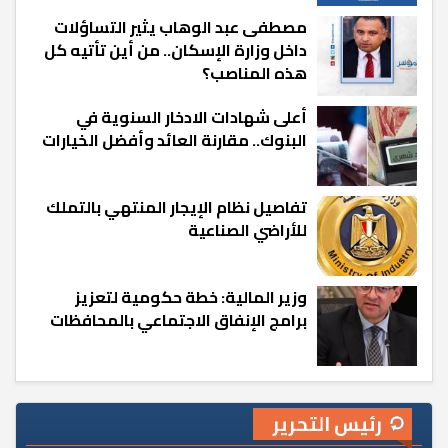
مصطفى عبد الوهاب يثير التساؤلات
داخل وزارة الإسكان.. من أين تأتيه كل
هذه المناصب؟
أعلى شهادات الادخار السنوية في
البنوك.. مقارنة العائد وأفضل الخيارات
تفاصيل نظام الإيجار المنتهي بالتملك
للأراضي الصناعية
وزير المالية: خطة حكومية لتعزيز
برامج الإنفاق الاجتماعي بالمحافظات
رئيس التحرير