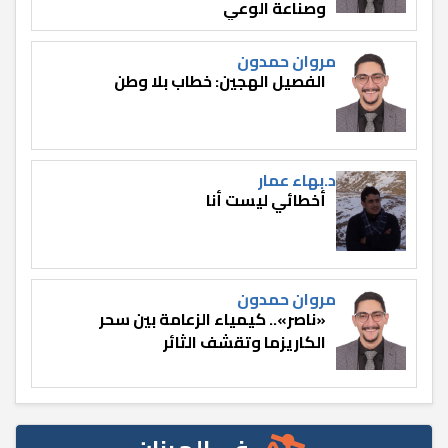
وصناعة الوعي
مروان حمدون
الفصيل الهجين: خطاب بلا وطن
د.بهاء عمار
أخطائي ليست أنا
مروان حمدون
«ناصر».. كيمياء الزعامة بين سحر
الكاريزما وتقشف الثائر