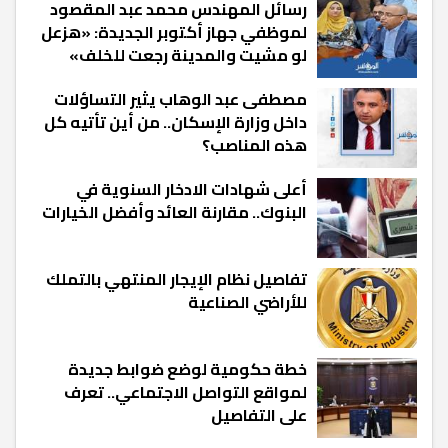
رسائل المهندس محمد عبد المقصود
لموظفي جهاز أكتوبر الجديدة: «هزعل
لو مشيت والمدينة رجعت للخلف»
مصطفى عبد الوهاب يثير التساؤلات
داخل وزارة الإسكان.. من أين تأتيه كل
هذه المناصب؟
أعلى شهادات الادخار السنوية في
البنوك.. مقارنة العائد وأفضل الخيارات
تفاصيل نظام الإيجار المنتهي بالتملك
للأراضي الصناعية
خطة حكومية لوضع ضوابط جديدة
لمواقع التواصل الاجتماعي.. تعرف
على التفاصيل