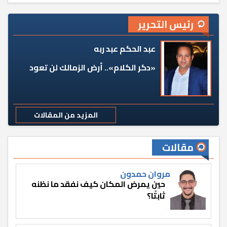
رئيس التحرير
عبد الحكم عبد ربه
«دكر الكلام».. أرض الزمالك لن تعود
المزيد من المقالات
مقالات
مروان حمدون
حين يمرض المكان كيف نفقد ما نظنه
ثابتًا؟