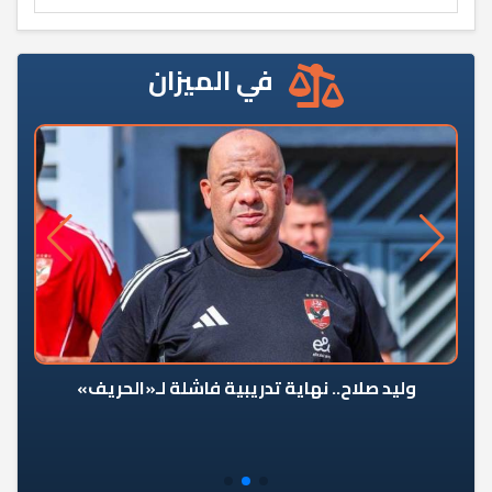
في الميزان
وليد صلاح.. نهاية تدريبية فاشلة لـ«الحريف»