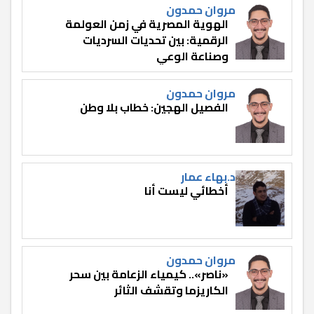
مروان حمدون
الهوية المصرية في زمن العولمة
الرقمية: بين تحديات السرديات
وصناعة الوعي
مروان حمدون
الفصيل الهجين: خطاب بلا وطن
د.بهاء عمار
أخطائي ليست أنا
مروان حمدون
«ناصر».. كيمياء الزعامة بين سحر
الكاريزما وتقشف الثائر