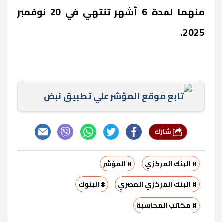
منهما لمدة 6 أشهر تنتهي في 20 نوفمبر
2025.
تابع موقع المؤشر علي تطبيق نبض
شارك
# البنك المركزي
# المؤشر
# البنك المركزي المصري
# البنوك
# مكاتب المحاسبة