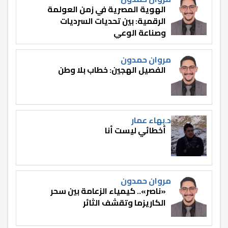
الهوية المصرية في زمن العولمة
الرقمية: بين تحديات السرديات
وصناعة الوعي
مروان حمدون
الفصيل الهجين: خطاب بلا وطن
د.بهاء عمار
أخطائي ليست أنا
مروان حمدون
«ناصر».. كيمياء الزعامة بين سحر
الكاريزما وتقشف الثائر