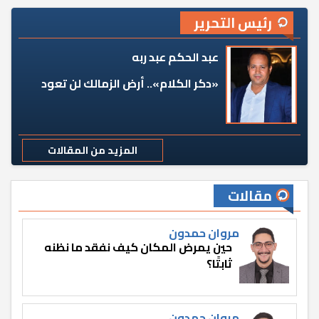
رئيس التحرير
عبد الحكم عبد ربه
«دكر الكلام».. أرض الزمالك لن تعود
المزيد من المقالات
مقالات
مروان حمدون
حين يمرض المكان كيف نفقد ما نظنه
ثابتًا؟
مروان حمدون