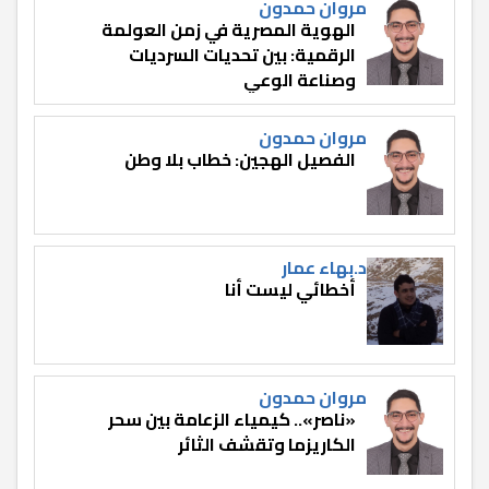
مروان حمدون
الهوية المصرية في زمن العولمة
الرقمية: بين تحديات السرديات
وصناعة الوعي
مروان حمدون
الفصيل الهجين: خطاب بلا وطن
د.بهاء عمار
أخطائي ليست أنا
مروان حمدون
«ناصر».. كيمياء الزعامة بين سحر
الكاريزما وتقشف الثائر