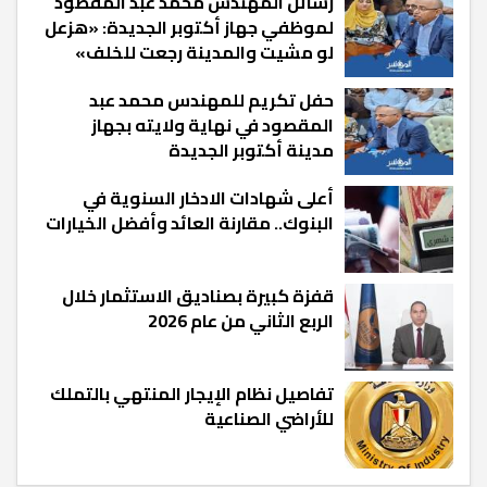
رسائل المهندس محمد عبد المقصود
لموظفي جهاز أكتوبر الجديدة: «هزعل
لو مشيت والمدينة رجعت للخلف»
حفل تكريم للمهندس محمد عبد
المقصود في نهاية ولايته بجهاز
مدينة أكتوبر الجديدة
أعلى شهادات الادخار السنوية في
البنوك.. مقارنة العائد وأفضل الخيارات
قفزة كبيرة بصناديق الاستثمار خلال
الربع الثاني من عام 2026
تفاصيل نظام الإيجار المنتهي بالتملك
للأراضي الصناعية