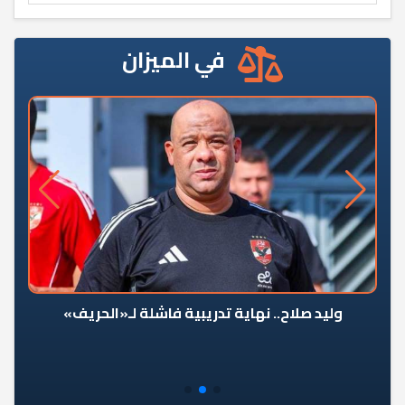
في الميزان
وليد صلاح.. نهاية تدريبية فاشلة لـ«الحريف»