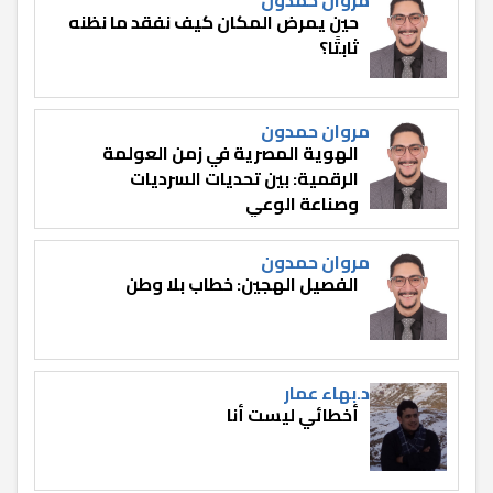
حين يمرض المكان كيف نفقد ما نظنه
ثابتًا؟
مروان حمدون
الهوية المصرية في زمن العولمة
الرقمية: بين تحديات السرديات
وصناعة الوعي
مروان حمدون
الفصيل الهجين: خطاب بلا وطن
د.بهاء عمار
أخطائي ليست أنا