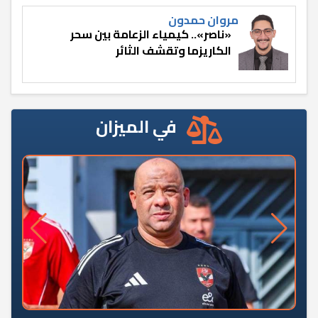
مروان حمدون
«ناصر».. كيمياء الزعامة بين سحر
الكاريزما وتقشف الثائر
في الميزان