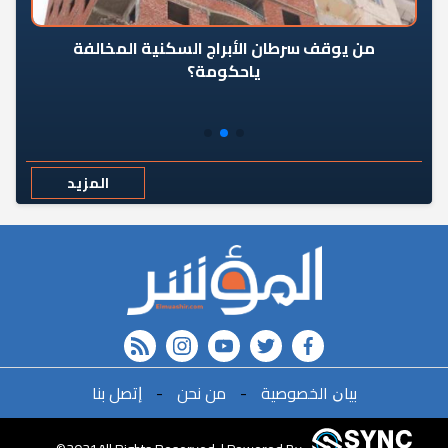
من يوقف سرطان الأبراج السكنية المخالفة
«ال
ياحكومة؟
مع
المزيد
rss feed
instagram
youtube
twitter
FACEBOOK
ﺑﻴﺎﻥ اﻟﺨﺼﻮﺻﻴﺔ
-
ﻣﻦ ﻧﺤﻦ
-
ﺇﺗﺼﻞ ﺑﻨﺎ
r