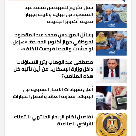
حفل تكريم للمهندس محمد عبد
المقصود في نهاية ولايته بجهاز
مدينة أكتوبر الجديدة
رسائل المهندس محمد عبد المقصود
لموظفي جهاز أكتوبر الجديدة: «هزعل
لو مشيت والمدينة رجعت للخلف»
مصطفى عبد الوهاب يثير التساؤلات
داخل وزارة الإسكان.. من أين تأتيه كل
هذه المناصب؟
أعلى شهادات الادخار السنوية في
البنوك.. مقارنة العائد وأفضل الخيارات
تفاصيل نظام الإيجار المنتهي بالتملك
للأراضي الصناعية