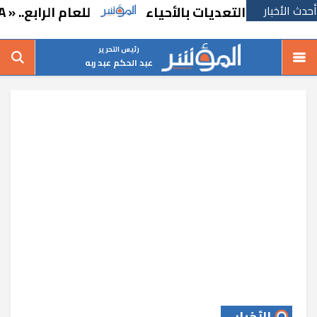
أحدث الأخبار
ت والتعديات بالأحياء
للعام الرابع.. « A2LA الأمريكية» تجدد اعتماد «متبقيات المبيدات» بالإسماعيلية
رئيس التحرير
عبد الحكم عبد ربه