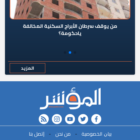
من يوقف سرطان الأبراج السكنية المخالفة
«ال
ياحكومة؟
مع
المزيد
rss feed
instagram
youtube
twitter
FACEBOOK
r
ﺑﻴﺎﻥ اﻟﺨﺼﻮﺻﻴﺔ
-
ﻣﻦ ﻧﺤﻦ
-
ﺇﺗﺼﻞ ﺑﻨﺎ