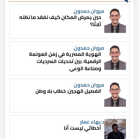
مروان حمدون
حين يمرض المكان كيف نفقد ما نظنه
ثابتًا؟
مروان حمدون
الهوية المصرية في زمن العولمة
الرقمية: بين تحديات السرديات
وصناعة الوعي
مروان حمدون
الفصيل الهجين: خطاب بلا وطن
د.بهاء عمار
أخطائي ليست أنا