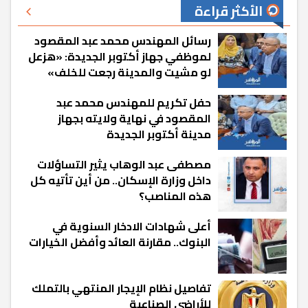
الأكثر قراءة
رسائل المهندس محمد عبد المقصود
لموظفي جهاز أكتوبر الجديدة: «هزعل
لو مشيت والمدينة رجعت للخلف»
حفل تكريم للمهندس محمد عبد
المقصود في نهاية ولايته بجهاز
مدينة أكتوبر الجديدة
مصطفى عبد الوهاب يثير التساؤلات
داخل وزارة الإسكان.. من أين تأتيه كل
هذه المناصب؟
أعلى شهادات الادخار السنوية في
البنوك.. مقارنة العائد وأفضل الخيارات
تفاصيل نظام الإيجار المنتهي بالتملك
للأراضي الصناعية