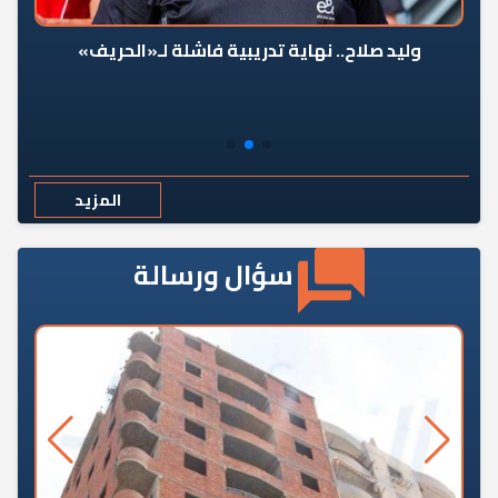
وليد صلاح.. نهاية تدريبية فاشلة لـ«الحريف»
المزيد
سؤال ورسالة