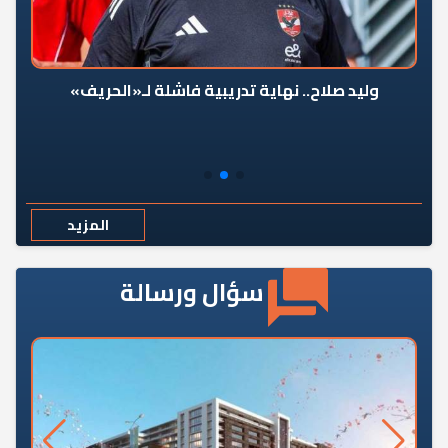
وليد صلاح.. نهاية تدريبية فاشلة لـ«الحريف»
المزيد
سؤال ورسالة