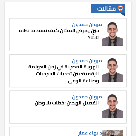
مقالات
مروان حمدون
حين يمرض المكان كيف نفقد ما نظنه
ثابتًا؟
مروان حمدون
الهوية المصرية في زمن العولمة
الرقمية: بين تحديات السرديات
وصناعة الوعي
مروان حمدون
الفصيل الهجين: خطاب بلا وطن
د.بهاء عمار