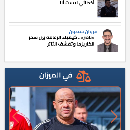
أخطائي ليست أنا
مروان حمدون
«ناصر».. كيمياء الزعامة بين سحر
الكاريزما وتقشف الثائر
في الميزان