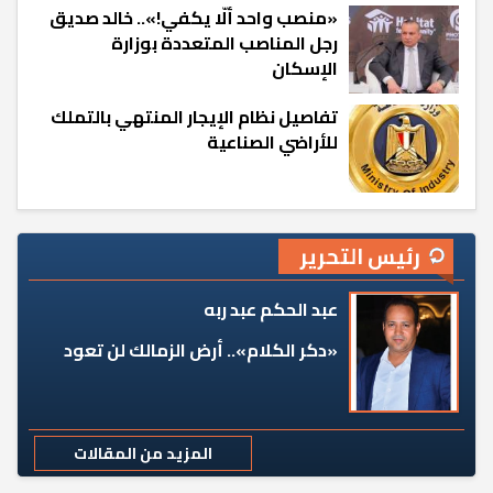
«منصب واحد ألّا يكفي!».. خالد صديق
رجل المناصب المتعددة بوزارة
الإسكان
تفاصيل نظام الإيجار المنتهي بالتملك
للأراضي الصناعية
رئيس التحرير
عبد الحكم عبد ربه
«دكر الكلام».. أرض الزمالك لن تعود
المزيد من المقالات