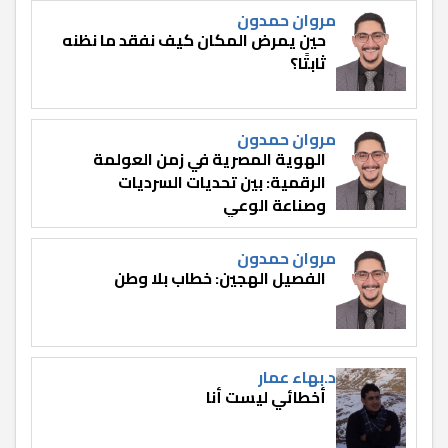
مروان حمدون
حين يمرض المكان كيف نفقد ما نظنه
ثابتًا؟
مروان حمدون
الهوية المصرية في زمن العولمة
الرقمية: بين تحديات السرديات
وصناعة الوعي
مروان حمدون
الفصيل الهجين: خطاب بلا وطن
د.بهاء عمار
أخطائي ليست أنا