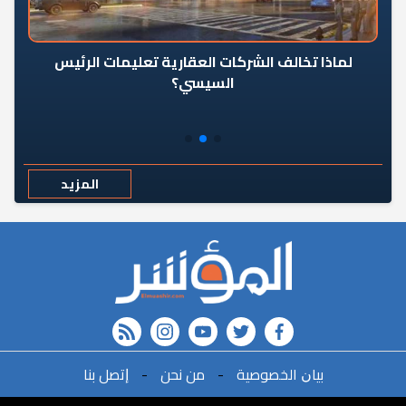
رٍ
لماذا تخالف الشركات العقارية تعليمات الرئيس
السيسي؟
المزيد
rss feed
instagram
youtube
twitter
FACEBOOK
ﺑﻴﺎﻥ اﻟﺨﺼﻮﺻﻴﺔ
-
ﻣﻦ ﻧﺤﻦ
-
ﺇﺗﺼﻞ ﺑﻨﺎ