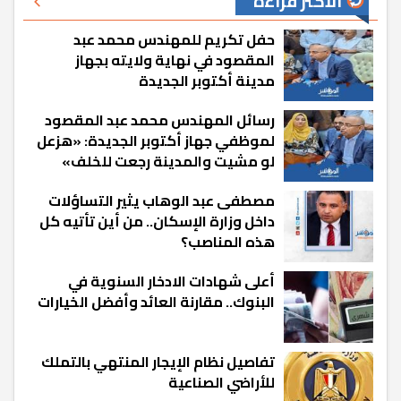
الأكثر قراءة
حفل تكريم للمهندس محمد عبد
المقصود في نهاية ولايته بجهاز
مدينة أكتوبر الجديدة
رسائل المهندس محمد عبد المقصود
لموظفي جهاز أكتوبر الجديدة: «هزعل
لو مشيت والمدينة رجعت للخلف»
مصطفى عبد الوهاب يثير التساؤلات
داخل وزارة الإسكان.. من أين تأتيه كل
هذه المناصب؟
أعلى شهادات الادخار السنوية في
البنوك.. مقارنة العائد وأفضل الخيارات
تفاصيل نظام الإيجار المنتهي بالتملك
للأراضي الصناعية