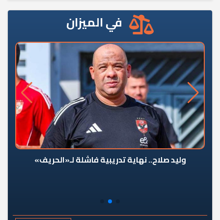
في الميزان
وليد صلاح.. نهاية تدريبية فاشلة لـ«الحريف»