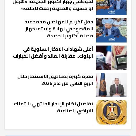
لموظفي جهاز أكتوبر الجديدة: «هزعل
لو مشيت والمدينة رجعت للخلف»
حفل تكريم للمهندس محمد عبد
المقصود في نهاية ولايته بجهاز
مدينة أكتوبر الجديدة
أعلى شهادات الادخار السنوية في
البنوك.. مقارنة العائد وأفضل الخيارات
قفزة كبيرة بصناديق الاستثمار خلال
الربع الثاني من عام 2026
تفاصيل نظام الإيجار المنتهي بالتملك
للأراضي الصناعية