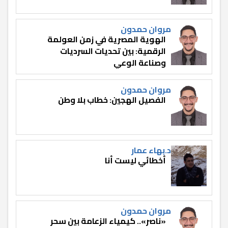
مروان حمدون
الهوية المصرية في زمن العولمة
الرقمية: بين تحديات السرديات
وصناعة الوعي
مروان حمدون
الفصيل الهجين: خطاب بلا وطن
د.بهاء عمار
أخطائي ليست أنا
مروان حمدون
«ناصر».. كيمياء الزعامة بين سحر