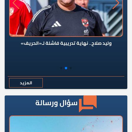
وليد صلاح.. نهاية تدريبية فاشلة لـ«الحريف»
المزيد
سؤال ورسالة