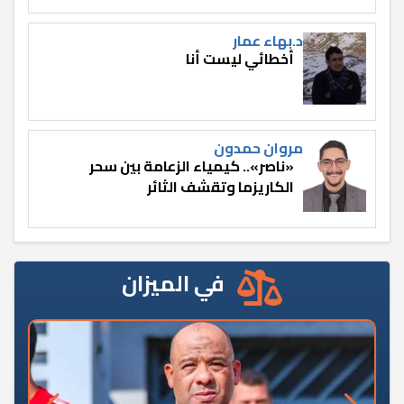
د.بهاء عمار
أخطائي ليست أنا
مروان حمدون
«ناصر».. كيمياء الزعامة بين سحر
الكاريزما وتقشف الثائر
في الميزان