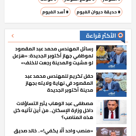
# حديقة حيوان الفيوم
# أسد الفيوم
الأكثر قراءة
رسائل المهندس محمد عبد المقصود
لموظفي جهاز أكتوبر الجديدة: «هزعل
لو مشيت والمدينة رجعت للخلف»
حفل تكريم للمهندس محمد عبد
المقصود في نهاية ولايته بجهاز
مدينة أكتوبر الجديدة
مصطفى عبد الوهاب يثير التساؤلات
داخل وزارة الإسكان.. من أين تأتيه كل
هذه المناصب؟
«منصب واحد ألّا يكفي!».. خالد صديق