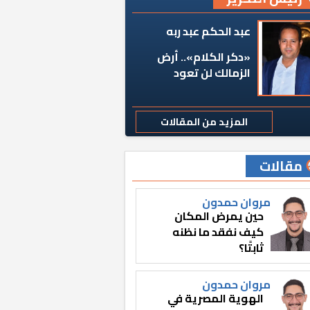
عبد الحكم عبد ربه
«دكر الكلام».. أرض
الزمالك لن تعود
المزيد من المقالات
مقالات
مروان حمدون
حين يمرض المكان
كيف نفقد ما نظنه
ثابتًا؟
مروان حمدون
الهوية المصرية في