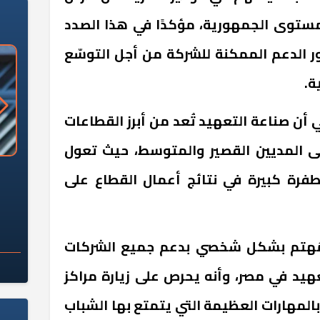
ستوى الجمهورية، مؤكدًا في هذا الصدد
 الدعم الممكنة للشركة من أجل التوسّع
ة.
ن صناعة التعهيد تُعد من أبرز القطاعات
لى المديين القصير والمتوسط، حيث تعول
«وزارة الآثار»: العُثور على 10 توابيت
سلامة الغذاء: 285 ألف طن صادرات
طفرة كبيرة في نتائج أعمال القطاع على
 مقبرة "باكي"
غذائية في أسبوع
ه مُهتم بشكل شخصي بدعم جميع الشركات
هيد في مصر، وأنه يحرص على زيارة مراكز
المهارات العظيمة التي يتمتع بها الشباب