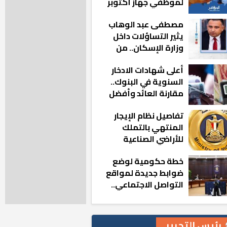
لموظفي جهاز أكتوبر
الجديدة: «هزعل لو
مصطفى عبد الوهاب
مشيت والمدينة
يثير التساؤلات داخل
رجعت للخلف»
وزارة الإسكان.. من
أين تأتيه كل هذه
أعلى شهادات الادخار
المناصب؟
السنوية في البنوك..
مقارنة العائد وأفضل
الخيارات
تفاصيل نظام الإيجار
المنتهي بالتملك
للأراضي الصناعية
خطة حكومية لوضع
ضوابط جديدة لمواقع
التواصل الاجتماعي..
تعرف على التفاصيل
رئيس التحرير