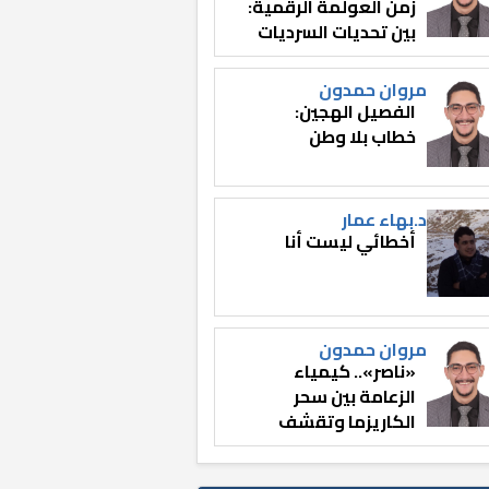
زمن العولمة الرقمية:
بين تحديات السرديات
وصناعة الوعي
مروان حمدون
الفصيل الهجين:
خطاب بلا وطن
د.بهاء عمار
أخطائي ليست أنا
مروان حمدون
«ناصر».. كيمياء
الزعامة بين سحر
الكاريزما وتقشف
الثائر