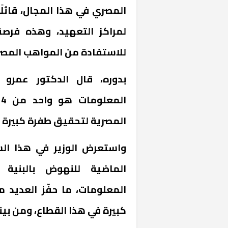
المصري في هذا المجال، قائلًا:
لمراكز التعهيد، وهذه فرص
للاستفادة من المواهب المصري
بدوره، قال الدكتور عمرو 
ا
«المؤشر» يطرح 
المصرية لتحقيق طفرة كبيرة 
كان اختيار خري
رمضان وزيرًا للإ
واستعرض الوزير في هذا الس
الماضية للنهوض بالبنية ا
المعلومات، ما حفّز العديد 
كبيرة في هذا القطاع، ومن بي