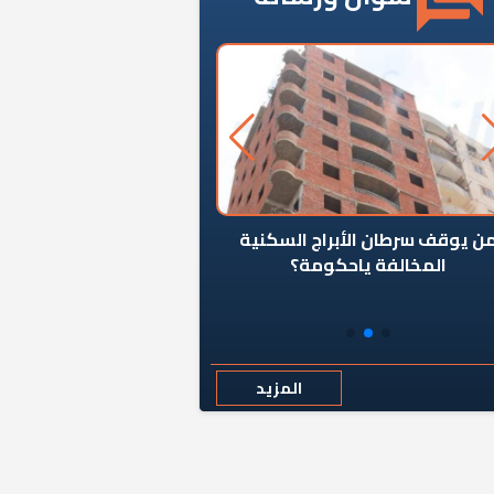
ن يوقف سرطان الأبراج السكنية
«المؤشر» يطرح السؤال ا
المخالفة ياحكومة؟
كان اختيار خريج معهد ال
رمضان وزيرًا للإسكان قرارًا
المزيد