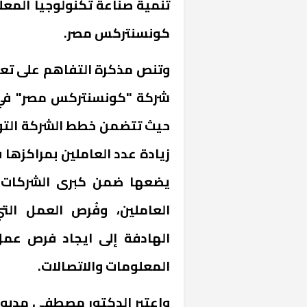
تنمية صناعة تكنولوجيا المعل
كونسنتركس مصر.
وتنص مذكرة التفاهم على تعزي
شركة "كونسنتركس مصر" في م
حيث تتضمن خطط الشركة التو
زيادة عدد العاملين بمراكزها
يضعها ضمن كبرى الشركات ا
العاملين، وفُرص العمل الت
الهادفة إلى ايجاد فرص عم
المعلومات والاتصالات.
واعتبر الدكتور مصطفى مدبول