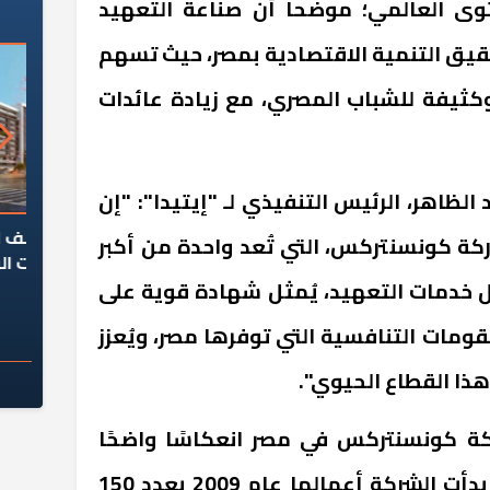
ى العالمي؛ موضحاً أن صناعة التعهيد
حقيق التنمية الاقتصادية بمصر، حيث تسهم
يفة للشباب المصري، مع زيادة عائدات
لظاهر، الرئيس التنفيذي لـ "إيتيدا": "إن
السؤال الصعب: هل
لماذا تخالف الشركات العقارية
م
ة كونسنتركس، التي تُعد واحدة من أكبر
ج معهد العاشر من
تعليمات الرئيس السيسي؟
سكان قرارًا صائبًا؟
 خدمات التعهيد، يُمثل شهادة قوية على
ومات التنافسية التي توفرها مصر، ويُعزز
ذا القطاع الحيوي".
ة كونسنتركس في مصر انعكاسًا واضحًا
لهذه المزايا التنافسية؛ فقد بدأت الشركة أعمالها عام 2009 بعدد 150