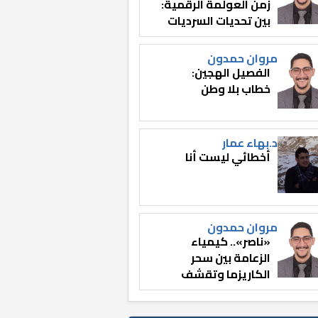
زمن العولمة الرقمية:
بين تحديات السرديات
وصناعة الوعي
مروان حمدون
الفصيل الهجين:
خطاب بلا وطن
د.بهاء عمار
أخطائي ليست أنا
مروان حمدون
«ناصر».. كيمياء
الزعامة بين سحر
الكاريزما وتقشف
الثائر