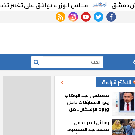
ق
مجلس الوزراء يوافق على تغيير تخصيص قطع
rss feed
instagram
youtube
twitter
facebook
بحث
الأكثر قراءة
مصطفى عبد الوهاب
يثير التساؤلات داخل
وزارة الإسكان.. من
أين تأتيه كل هذه
رسائل المهندس
المناصب؟
محمد عبد المقصود