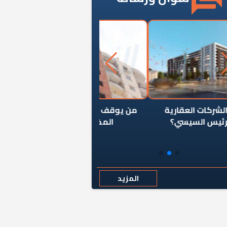
ن يوقف سرطان الأبراج السكنية
«المؤشر» يطرح السؤال ا
المخالفة ياحكومة؟
كان اختيار خريج معهد ال
رمضان وزيرًا للإسكان قرارًا
المزيد