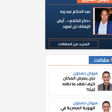
عبد الحكم عبد ربه
«دكر الكلام».. أرض
الزمالك لن تعود
المزيد من المقالات
مقالات
مروان حمدون
حين يمرض المكان
كيف نفقد ما نظنه
ثابتًا؟
مروان حمدون
الهوية المصرية في