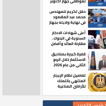
لموظفي جهاز أكتوبر
الجديدة: «هزعل لو
حفل تكريم للمهندس
مشيت والمدينة
محمد عبد المقصود
رجعت للخلف»
في نهاية ولايته بجهاز
مدينة أكتوبر الجديدة
أعلى شهادات الادخار
السنوية في البنوك..
مقارنة العائد وأفضل
الخيارات
قفزة كبيرة بصناديق
الاستثمار خلال الربع
الثاني من عام 2026
تفاصيل نظام الإيجار
المنتهي بالتملك
للأراضي الصناعية
رئيس التحرير