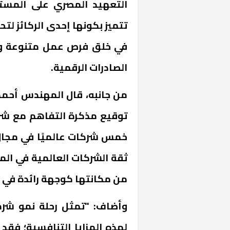
التعهيد المصري على المستو
تتميز بكونها إحدى الركائز لت
في خلق فرص عمل متنوعة وكث
الصادرات الرقمية.
من جانبه، قال المهندس أحمد ا
«المؤشر» يطرح 
توقيع مذكرة التفاهم مع شرك
كان اختيار خري
رمضان وزيرًا للإ
خمس شركات عالميًا في مجال
ثقة الشركات العالمية في المق
من مكانتها كوجهة رائدة في ه
وأضاف: "تمثل رحلة نمو شرك