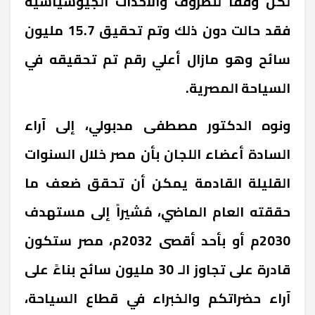
لكن وفقاً للظروف والاحداث الجيوسياسية
فقد حالت دون ذلك وتم تحقيق 15.7 مليون
سائح وهو مازال أعلي رقم تم تحقيقه في
السياحة المصرية.
ونوه الدكتور مصطفى مدبولي، إلى آراء
السادة أعضاء اللجان بأن مصر خلال السنوات
القليلة القادمة يمكن أن تحقق ضعف ما
حققته العام الماضي، مُشيراً إلى مستهدف
2030م أو بأحد أقصى 2032م، مصر ستكون
قادرة على تجاوز الـ 30 مليون سائح بناءً على
r
آراء حضراتكم والخبراء في قطاع السياحة،