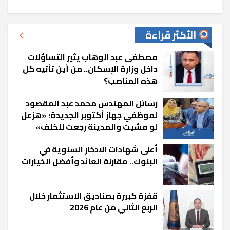
الأكثر قراءة
مصطفى عبد الوهاب يثير التساؤلات
داخل وزارة الإسكان.. من أين تأتيه كل
هذه المناصب؟
رسائل المهندس محمد عبد المقصود
لموظفي جهاز أكتوبر الجديدة: «هزعل
لو مشيت والمدينة رجعت للخلف»
أعلى شهادات الادخار السنوية في
البنوك.. مقارنة العائد وأفضل الخيارات
قفزة كبيرة بصناديق الاستثمار خلال
الربع الثاني من عام 2026