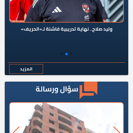
وليد صلاح.. نهاية تدريبية فاشلة لـ«الحريف»
المزيد
سؤال ورسالة