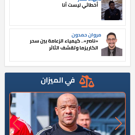
أخطائي ليست أنا
مروان حمدون
«ناصر».. كيمياء الزعامة بين سحر
الكاريزما وتقشف الثائر
في الميزان