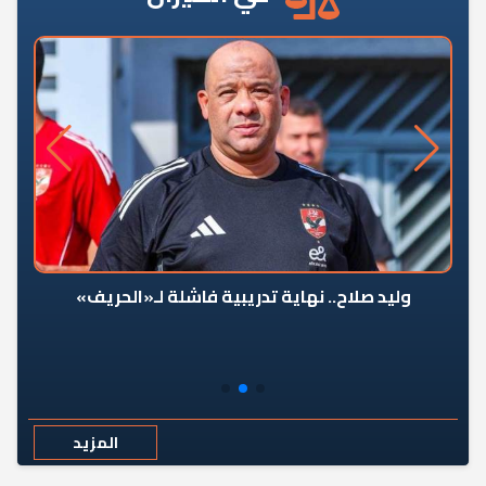
وليد صلاح.. نهاية تدريبية فاشلة لـ«الحريف»
المزيد