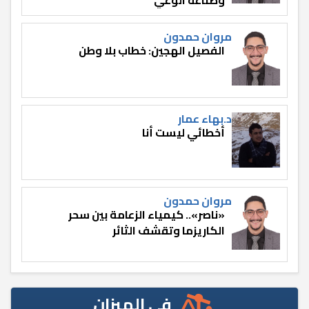
مروان حمدون
الفصيل الهجين: خطاب بلا وطن
د.بهاء عمار
أخطائي ليست أنا
مروان حمدون
«ناصر».. كيمياء الزعامة بين سحر
الكاريزما وتقشف الثائر
في الميزان