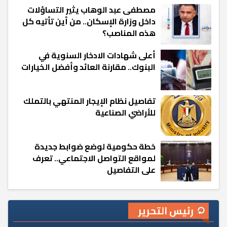
مصطفى عبد الوهاب يثير التساؤلات
داخل وزارة الإسكان.. من أين تأتيه كل
هذه المناصب؟
أعلى شهادات الادخار السنوية في
البنوك.. مقارنة العائد وأفضل الخيارات
تفاصيل نظام الإيجار المنتهي بالتملك
للأراضي الصناعية
خطة حكومية لوضع ضوابط جديدة
لمواقع التواصل الاجتماعي.. تعرف
على التفاصيل
رئيس التحرير