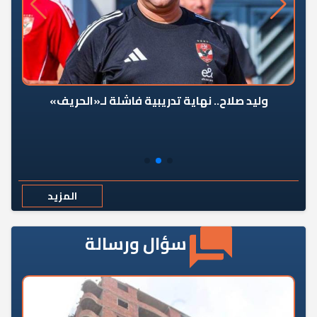
وليد صلاح.. نهاية تدريبية فاشلة لـ«الحريف»
المزيد
سؤال ورسالة