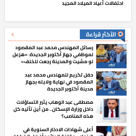
احتفالات أعياد الميلاد المجيد
الأكثر قراءة
رسائل المهندس محمد عبد المقصود
لموظفي جهاز أكتوبر الجديدة: «هزعل
لو مشيت والمدينة رجعت للخلف»
حفل تكريم للمهندس محمد عبد
المقصود في نهاية ولايته بجهاز
مدينة أكتوبر الجديدة
مصطفى عبد الوهاب يثير التساؤلات
داخل وزارة الإسكان.. من أين تأتيه كل
هذه المناصب؟
أعلى شهادات الادخار السنوية في