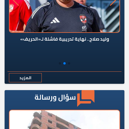
وليد صلاح.. نهاية تدريبية فاشلة لـ«الحريف»
المزيد
سؤال ورسالة