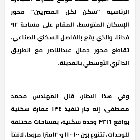
الرئاسية "سكن لكل المصريين" محور
الإسكان المتوسط، المقام على مساحة ٩٢
فدانا، والذي يقع بالفاصل السكني الصناعي،
تقاطع محور جمال عبدالناصر مع الطريق
الدائري الأوسطي بالمدينة.
وفي هذا الإطار، قال المهندس محمد
مصطفى، إنه جارٍ تنفيذ ١٣٤ عمارة سكنية
بواقع ٣٢١٦ وحدة سكنية، بمساحات مختلفة
للوحدات، تتنوع بين ١٠٠-١١٠ و١٢٠مترا مربعا، لافتاً