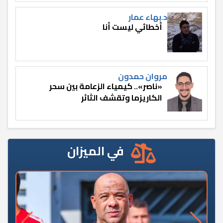
د.بهاء عمار
أخطائي ليست أنا
مروان حمدون
«ناصر».. كيمياء الزعامة بين سحر
الكاريزما وتقشف الثائر
في الميزان