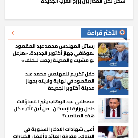
سكن لكل المصريين ببرج العرب الجديدة
الأكثر قراءة
رسائل المهندس محمد عبد المقصود
لموظفي جهاز أكتوبر الجديدة: «هزعل
لو مشيت والمدينة رجعت للخلف»
حفل تكريم للمهندس محمد عبد
المقصود في نهاية ولايته بجهاز
مدينة أكتوبر الجديدة
مصطفى عبد الوهاب يثير التساؤلات
داخل وزارة الإسكان.. من أين تأتيه كل
هذه المناصب؟
أعلى شهادات الادخار السنوية في
البنوك.. مقارنة العائد وأفضل الخيارات