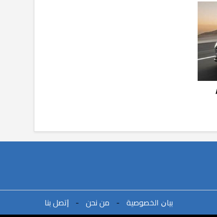
ا AD
ﺑﻴﺎﻥ اﻟﺨﺼﻮﺻﻴﺔ
-
ﻣﻦ ﻧﺤﻦ
-
ﺇﺗﺼﻞ ﺑﻨﺎ