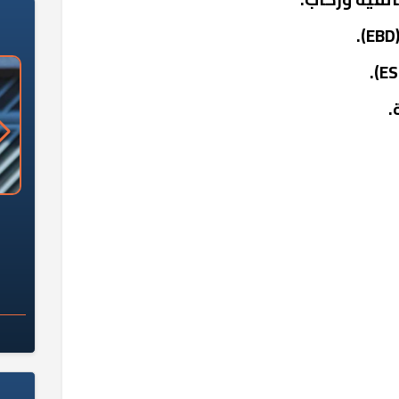
.
«وزارة الآثار»: العُثور على 10 توابيت
سلامة الغذاء: 285 ألف طن صادرات
 مقبرة "باكي"
غذائية في أسبوع