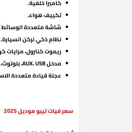
كاميرا خلفية.
تكييف هواء.
شاشة متعددة الوسائط ت
نظام ذكي لركن السيارة.
ريموت كنترول، مرايات كهر
مدخل AUX، USB، بلوتوث، مشغل DVD.
«المؤشر» يطرح 
كان اختيار خري
عجلة قيادة متعددة الاس
رمضان وزيرًا للإ
سعر فيات تيبو موديل 2025