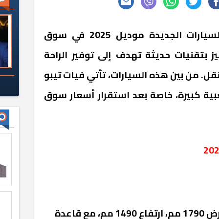
انتشرت العديد من طرازات السيارات الجديدة موديل 2025 في سوق
ز بتقنيات حديثة تهدف إلى توفير الراحة
ل. من بين هذه السيارات، تأتي فيات تيبو
متع بشعبية كبيرة، خاصة بعد استقرار أسعار سوق
الأبعاد: طول 4540 مم، عرض 1790 مم، ارتفاع 1490 مم، مع قاعدة