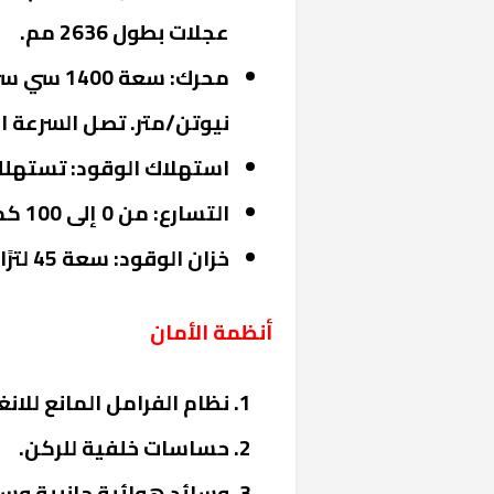
عجلات بطول 2636 مم.
نيوتن/متر. تصل السرعة القصوى إل
استهلاك الوقود: تستهلك 5.7 لتر لكل 100 كم/سا
التسارع: من 0 إلى 100 كم/ساعة في 11.5 ثانية.
خزان الوقود: سعة 45 لترًا.
أنظمة الأمان
نظام الفرامل المانع للانغلاق (
حساسات خلفية للركن.
وسائد هوائية جانبية وسا