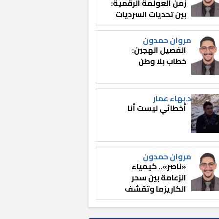
زمن العولمة الرقمية:
بين تحديات السرديات
وصناعة الوعي
مروان حمدون
الفصيل الهجين:
خطاب بلا وطن
د.بهاء عمار
أخطائي ليست أنا
مروان حمدون
«ناصر».. كيمياء
الزعامة بين سحر
الكاريزما وتقشف
الثائر