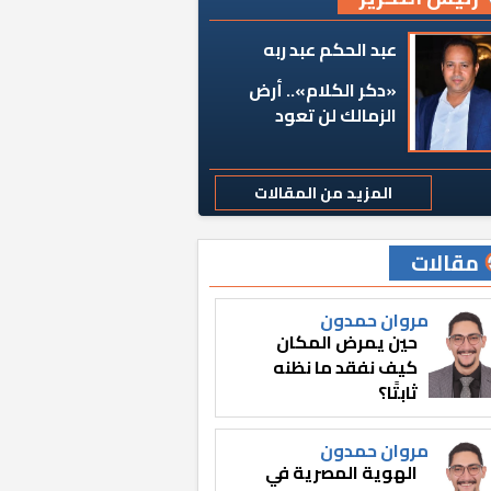
عبد الحكم عبد ربه
«دكر الكلام».. أرض
الزمالك لن تعود
المزيد من المقالات
مقالات
مروان حمدون
حين يمرض المكان
كيف نفقد ما نظنه
ثابتًا؟
مروان حمدون
الهوية المصرية في