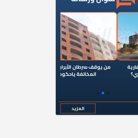
ن يوقف سرطان الأبراج السكنية
«المؤشر» يطرح السؤال ا
المخالفة ياحكومة؟
كان اختيار خريج معهد ال
رمضان وزيرًا للإسكان قرارًا
المزيد