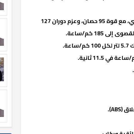
محرك: سعة 1400 سي سي، مع قوة 95 حصان، وعزم دوران 127
ى 185 كم/ساعة.
عة.
ABS).
ئقية وركاب.