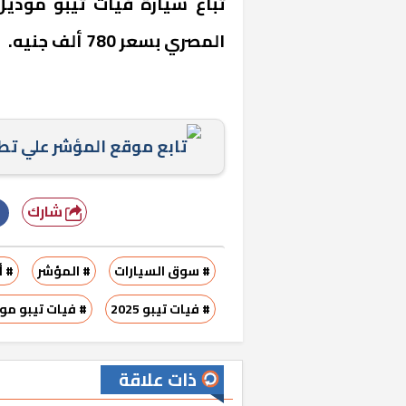
المصري بسعر 780 ألف جنيه.
تابع موقع المؤشر علي ت
شارك
# سوق السيارات
# المؤشر
# أ
# فيات تيبو 2025
# فيات تيبو موديل
ذات علاقة