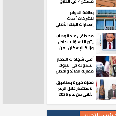
مسكن 7 في الطرح
الجديد
بطاقة الدولار
للشركات أحدث
إصدارات البنك الأهلي
المصري بالتعاون مع
مصطفى عبد الوهاب
ماستركارد
يثير التساؤلات داخل
وزارة الإسكان.. من
أين تأتيه كل هذه
أعلى شهادات الادخار
المناصب؟
السنوية في البنوك..
مقارنة العائد وأفضل
الخيارات
قفزة كبيرة بصناديق
الاستثمار خلال الربع
الثاني من عام 2026
رئيس التحرير