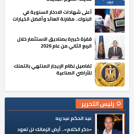
أعلى شهادات الادخار السنوية في
البنوك.. مقارنة العائد وأفضل الخيارات
قفزة كبيرة بصناديق الاستثمار خلال
الربع الثاني من عام 2026
تفاصيل نظام الإيجار المنتهي بالتملك
للأراضي الصناعية
رئيس التحرير
عبد الحكم عبد ربه
«دكر الكلام».. أرض الزمالك لن تعود