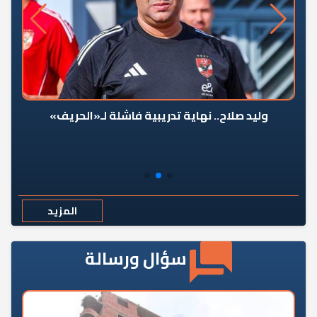
وليد صلاح.. نهاية تدريبية فاشلة لـ«الحريف»
المزيد
سؤال ورسالة