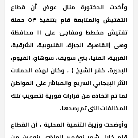
وأكدت الدكتورة منال عوض أن قطاع
التفتيش والمتابعة قام بتنفيذ ٥٣ حملة
تفتيش مخطط ومفاجئ على ١١ محافظة
وهى (القاهرة، الجيزة، القليوبية، الشرقية،
الغربية، المنيا، بني سويف، سوهاج، الفيوم،
البحيرة، كفر الشيخ ) ، وكان لهذه الحملات
الآثر الإيجابي السريع والمباشر على المواطن
لما تم اتخاذه من قرارات فورية لتصويب تلك
المخالفات التى تم رصدها.
وأوضحت وزيرة التنمية المحلية ، أن القطاع
قام خلال شهر نوفمبر الماضي بنوعين من