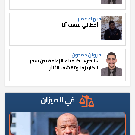
د.بهاء عمار
أخطائي ليست أنا
مروان حمدون
«ناصر».. كيمياء الزعامة بين سحر
الكاريزما وتقشف الثائر
في الميزان