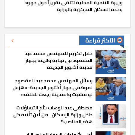
وزيرة التنمية المحلية تتلقى تقريراً حول جهود
وحدة السكان المركزية بالوزارة
الأكثر قراءة
حفل تكريم للمهندس محمد عبد
المقصود في نهاية ولايته بجهاز
مدينة أكتوبر الجديدة
رسائل المهندس محمد عبد المقصود
لموظفي جهاز أكتوبر الجديدة: «هزعل
لو مشيت والمدينة رجعت للخلف»
مصطفى عبد الوهاب يثير التساؤلات
داخل وزارة الإسكان.. من أين تأتيه كل
هذه المناصب؟
أعلى شهادات الادخار السنوية في